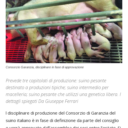
Consorzio Garanzia, disciplinare in fase di approvazione
Prevede tre capitolati di produzione: suino pesante
destinato a produzioni tipiche; suino intermedio per
macelleria; suino pesante che utilizzi una genetica libera. I
dettagli spiegati Da Giuseppe Ferrari
l disciplinare di produzione del Consorzio di Garanzia del
suino italiano è in fase di definizione da parte del consiglio
e verrà approvato dall’assemblea dei soci entro l’estate. Si