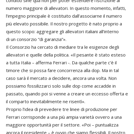
conditio sine qua non per poter estendere l’iscrizione al
numero maggiore di allevatori. In questo momento, infatti,
l’impegno principale è costituito dall’associarne il numero
più elevato possibile. Il nostro progetto è nato proprio a
questo scopo: aggregare gli allevatori italiani all’interno
di un consorzio “di garanzia”».
Il Consorzio ha cercato di mediare tra le esigenze degli
allevatori e quelle della politica. «Il pesante è stato esteso
a tutta Italia – afferma Ferrari -. Da qualche parte c’è il
timore che si possa fare concorrenza alla dop. Ma in tal
caso sarà il mercato a decidere, ancora una volta. Non
possiamo fossilizzarci solo sulle dop come accadde in
passato, quando poi si venne a creare un eccesso offerta e
il comparto inevitabilmente ne risentì».
Proprio l’idea di prevedere tre linee di produzione per
Ferrari corrisponde a una più ampia varietà ovvero a una
maggiore opportunità per il settore. «Poi – puntualizza
ancora il presidente – è ovvio che siamo flessibili. Il nostro