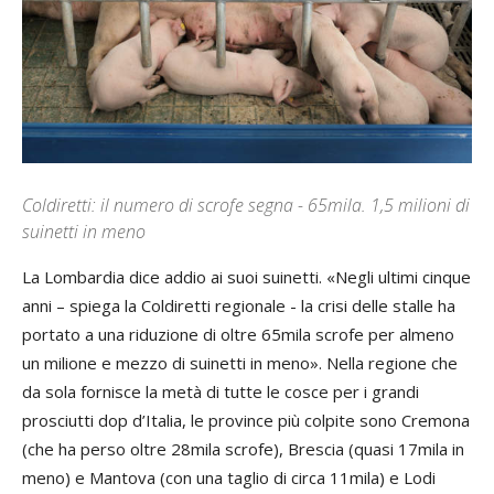
Coldiretti: il numero di scrofe segna - 65mila. 1,5 milioni di
suinetti in meno
La Lombardia dice addio ai suoi suinetti. «Negli ultimi cinque
anni – spiega la Coldiretti regionale - la crisi delle stalle ha
portato a una riduzione di oltre 65mila scrofe per almeno
un milione e mezzo di suinetti in meno». Nella regione che
da sola fornisce la metà di tutte le cosce per i grandi
prosciutti dop d’Italia, le province più colpite sono Cremona
(che ha perso oltre 28mila scrofe), Brescia (quasi 17mila in
meno) e Mantova (con una taglio di circa 11mila) e Lodi