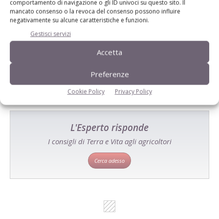
comportamento di navigazione o gli ID univoci su questo sito. Il
mancato consenso o la revoca del consenso possono influire
negativamente su alcune caratteristiche e funzioni.
Catalogo Aziende e Prodotti
Gestisci servizi
Un modo semplice per cercare un'azienda o un
prodotto!
Accetta
Cerca adesso
Preferenze
Cookie Policy
Privacy Policy
L'Esperto risponde
I consigli di Terra e Vita agli agricoltori
Cerca adesso