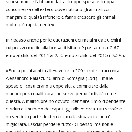
scorso non ce l’abbiamo fatta: troppe spese e troppa
concorrenza dall’estero dove nutrono gli animali con
mangimi di qualità inferiore e fanno crescere gli animali
molto più rapidamente».
In ribasso anche per le quotazioni dei maialini da 30 chili il
cui prezzo medio alla borsa di Milano è passato dai 2,67
euro al chilo del 2014 ai 2,45 euro al chilo del 2015 (-8,2%).
«Fino a pochi anni fa allevavo circa 500 scrofe – racconta
Alessandro Palazzi, 46 anni di Somaglia (Lodi) – ma le
spese e i costi erano troppo alti, a cominciare dalla
manodopera qualificata che serve per un’attività come
questa. A malincuore ho dovuto licenziare il mio dipendente
e ridurre il numero dei capi. Oggi allevo circa 100 scrofe e
ho venduto parte dei terreni, ma la situazione non è
migliorata. Lasciar perdere tutto? Ci penso, ma non è
possibile. Questa azienda l’ho ereditata da mio padre, dà