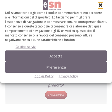
Utilizziamo tecnologie come i cookie per memorizzare e/o accedere
E-magazine
alle informazioni del dispositivo. Lo facciamo per migliorare
l'esperienza di navigazione e per mostrare annunci (non) personalizzati.
Tecniche, prodotti e servizi dalle aziende
Il consenso a queste tecnologie ci consentirà di elaborare dati quali il
comportamento di navigazione o gli ID univoci su questo sito. Il
mancato consenso o la revoca del consenso possono influire
negativamente su alcune caratteristiche e funzioni.
Gestisci servizi
Accetta
Preferenze
Catalogo Aziende e Prodotti
Cookie Policy
Privacy Policy
Un modo semplice per cercare un'azienda o un
prodotto!
Cerca adesso