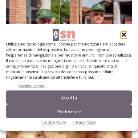
Utilizziamo tecnologie come i cookie per memorizzare e/o accedere
alle informazioni del dispositivo. Lo facciamo per migliorare
l'esperienza di navigazione e per mostrare annunci (non) personalizzati.
Azienda Bianchera (Mn): Dalle vacche da
Il consenso a queste tecnologie ci consentirà di elaborare dati quali il
comportamento di navigazione o gli ID univoci su questo sito. Il
latte ai suini, una scelta...
mancato consenso o la revoca del consenso possono influire
negativamente su alcune caratteristiche e funzioni.
Di
Nicola Artoni
25 Giugno 2020
Gestisci servizi
Accetta
Preferenze
Cookie Policy
Privacy Policy