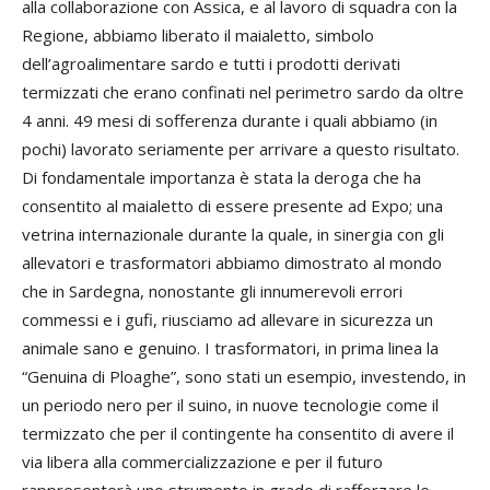
alla collaborazione con Assica, e al lavoro di squadra con la
Regione, abbiamo liberato il maialetto, simbolo
dell’agroalimentare sardo e tutti i prodotti derivati
termizzati che erano confinati nel perimetro sardo da oltre
4 anni. 49 mesi di sofferenza durante i quali abbiamo (in
pochi) lavorato seriamente per arrivare a questo risultato.
Di fondamentale importanza è stata la deroga che ha
consentito al maialetto di essere presente ad Expo; una
vetrina internazionale durante la quale, in sinergia con gli
allevatori e trasformatori abbiamo dimostrato al mondo
che in Sardegna, nonostante gli innumerevoli errori
commessi e i gufi, riusciamo ad allevare in sicurezza un
animale sano e genuino. I trasformatori, in prima linea la
“Genuina di Ploaghe”, sono stati un esempio, investendo, in
un periodo nero per il suino, in nuove tecnologie come il
termizzato che per il contingente ha consentito di avere il
via libera alla commercializzazione e per il futuro
rappresenterà uno strumento in grado di rafforzare le