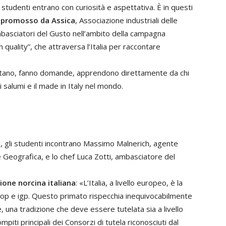
li studenti entrano con curiosità e aspettativa. È in questi
 promosso da Assica
, Associazione industriali delle
Ambasciatori del Gusto nell’ambito della campagna
uality”, che attraversa l’Italia per raccontare
coltano, fanno domande, apprendono direttamente da chi
i salumi e il made in Italy nel mondo.
ip, gli studenti incontrano Massimo Malnerich, agente
ne Geografica, e lo chef Luca Zotti, ambasciatore del
zione norcina italiana
: «L’Italia, a livello europeo, è la
dop e igp. Questo primato rispecchia inequivocabilmente
 una tradizione che deve essere tutelata sia a livello
piti principali dei Consorzi di tutela riconosciuti dal