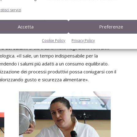
stisci servizi
pseoa San Francesco di Paola, gli studenti ascoltano
Accetta
Preferenze
ologie Alimentari presso l’Università della Calabria, e
Gusto.
Cookie Policy
Privacy Policy
era dei salumi
si sia trasformata negli ultimi vent’anni
ologica. «Il sale, un tempo indispensabile per la
endendo i salumi più adatti a un consumo equilibrato.
azione dei processi produttivi possa coniugarsi con il
 valorizzando gusto e sicurezza alimentare».