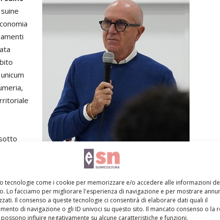
 suine
economia
evamenti
data
bito
e unicum
umeria,
rritoriale
isotto
Giuseppe Pulina, professore ordinario di Zootecnica speciale
ga,
presso l’Università di Sassari.
 legata
 radici
mo tecnologie come i cookie per memorizzare e/o accedere alle informazioni de
ia in
cucina è legata al territorio
: mi piace riportare in
vo. Lo facciamo per migliorare l'esperienza di navigazione e per mostrare annun
zati. Il consenso a queste tecnologie ci consentirà di elaborare dati quali il
a, senza alterarne i sapori».
ento di navigazione o gli ID univoci su questo sito. Il mancato consenso o la 
possono influire negativamente su alcune caratteristiche e funzioni.