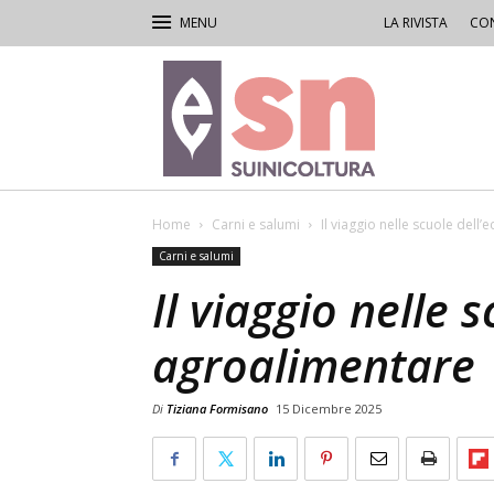
LA RIVISTA
CON
Rivista
di
Suinicoltura
Home
Carni e salumi
Il viaggio nelle scuole dell
Carni e salumi
Il viaggio nelle 
agroalimentare
Di
Tiziana Formisano
15 Dicembre 2025