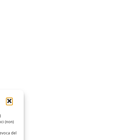
l
ci (non)
revoca del