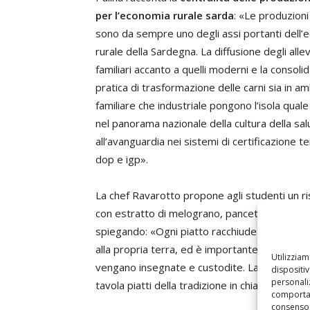
per l’economia rurale sarda
: «Le produzioni
sono da sempre uno degli assi portanti dell’
rurale della Sardegna. La diffusione degli all
familiari accanto a quelli moderni e la consoli
pratica di trasformazione delle carni sia in am
familiare che industriale pongono l’isola qual
nel panorama nazionale della cultura della sal
all’avanguardia nei sistemi di certificazione te
dop e igp».
La chef Ravarotto propone agli studenti un r
con estratto di melograno, pancetta e bottar
spiegando: «Ogni piatto racchiude una storia
alla propria terra, ed è importante che queste
Utilizzia
vengano insegnate e custodite. La mia filosof
dispositi
personaliz
tavola piatti della tradizione in chiave modern
comportam
consenso 