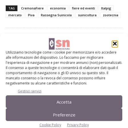
TAG
CremonaFiere
economia
fiere ed eventi
Italpig
mercato
Piva
Rassegna Suinicola
suinicoltura
zootecnia
Facebook
Twitter
Utilizziamo tecnologie come i cookie per memorizzare e/o accedere
alle informazioni del dispositivo. Lo facciamo per migliorare
l'esperienza di navigazione e per mostrare annunci (non) personalizzati.
Il consenso a queste tecnologie ci consentirà di elaborare dati quali il
Articoli correlati
comportamento di navigazione o gli ID univoci su questo sito. Il
mancato consenso o la revoca del consenso possono influire
negativamente su alcune caratteristiche e funzioni.
La suinicoltura incontra il commissario
alla Psa
Gestisci servizi
Accetta
Prrs, quanto mi costi?
Preferenze
Cookie Policy
Privacy Policy