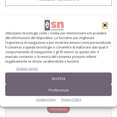
E-magazine
Utilizziamo tecnologie come i cookie per memorizzare e/o accedere
Tecniche, prodotti e servizi dalle aziende
alle informazioni del dispositivo. Lo facciamo per migliorare
l'esperienza di navigazione e per mostrare annunci (non) personalizzati.
Il consenso a queste tecnologie ci consentirà di elaborare dati quali il
comportamento di navigazione o gli ID univoci su questo sito. Il
mancato consenso o la revoca del consenso possono influire
negativamente su alcune caratteristiche e funzioni.
Gestisci servizi
Accetta
Catalogo Aziende e Prodotti
Preferenze
Un modo semplice per cercare un'azienda o un
prodotto!
Cookie Policy
Privacy Policy
Cerca adesso