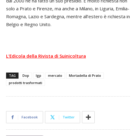
dal 2000 ne ha fatto un suo presidio. È molto richiesta non
solo a Prato e Firenze, ma anche a Milano, in Liguria, Emilia-
Romagna, Lazio e Sardegna, mentre all’estero è richiesta in
Belgio e Regno Unito.
L’Edicola della Rivista di Suinicoltura
TAG
Dop
Igp
mercato
Mortadella di Prato
prodotti trasformati
Facebook
Twitter