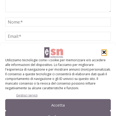
Utilizziamo tecnologie come i cookie per memorizzare e/o accedere
Salva il mio nome, email e sito web in questo browser per la
alle informazioni del dispositivo. Lo facciamo per migliorare
prossima volta che commento.
l'esperienza di navigazione e per mostrare annunci (non) personalizzati.
Il consenso a queste tecnologie ci consentirà di elaborare dati quali il
comportamento di navigazione o gli ID univoci su questo sito. Il
mancato consenso o la revoca del consenso possono influire
negativamente su alcune caratteristiche e funzioni.
Gestisci servizi
Accetta
E-magazine