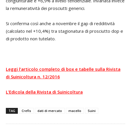
congiunturale e +6,9% a livello tendenziale. Invariata invece
la remuneratività dei prosciutti generici.
Si conferma così anche a novembre il gap di redditività
(calcolato nel +10,4%) tra stagionatura di prosciutto dop e
di prodotto non tutelato.
Leggi l’articolo completo di box e tabelle sulla Rivista
di Suinicoltura n. 12/2016
L’Edicola della Rivista di Suinicoltura
TAG
Crefis
dati di mercato
macello
Suini