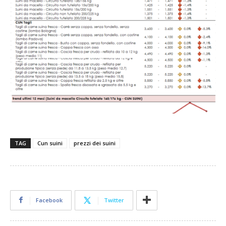
TAG
Cun suini
prezzi dei suini
Facebook
Twitter