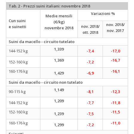
Tab. 2 - Prezzi suini italiani: novembre 2018
Variazioni %
Medie mensili
Cun suini
(€/kg)
nov. 2018/
nov. 2018/
e suinetti
novembre
2018
nov. 2017
ott. 2018
Suini da macello - circuito tutelato
1,339
144-152 kg
-7,4
-17,0
1,369
-16,7
152-160 kg
-7,2
160-176 kg
-16,1
1,429
-6,9
Suini da macello - circuito non tutelato
1,149
90-115 kg
-8,1
-12,3
1,209
144-152 kg
-7,7
-11,8
152-160 kg
-11,5
1,239
-7,5
160-176 kg
-11,0
1,299
-7,2
Suinetti