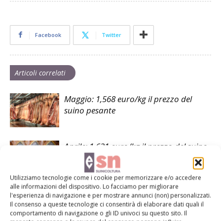
Facebook
Twitter
Articoli correlati
Maggio: 1,568 euro/kg il prezzo del
suino pesante
Aprile: 1,631 euro/kg il prezzo del suino
pesante
Utilizziamo tecnologie come i cookie per memorizzare e/o accedere
alle informazioni del dispositivo. Lo facciamo per migliorare
Marzo: 1,545 euro/kg il prezzo del suino
l'esperienza di navigazione e per mostrare annunci (non) personalizzati.
pesante
Il consenso a queste tecnologie ci consentirà di elaborare dati quali il
comportamento di navigazione o gli ID univoci su questo sito. Il