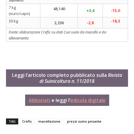
7 kg
48,140
+3,4
-15,0
(euro/capo)
30 kg
-18,3
2,236
-2,8
Fonte: elaborazioni Crefis su dati Cun suini da macello e da
allevamento
Leggi l’articolo completo pubblicato sulla
Rivista
di Suinicoltura n. 11/2018
Abbonati
e leggi l’
edicola digitale
TAG
Crefis
macellazione
prezzi suino pesante