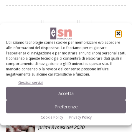
Facebook
Twitter
Utilizziamo tecnologie come i cookie per memorizzare e/o accedere
alle informazioni del dispositivo. Lo facciamo per migliorare
Articoli correlati
l'esperienza di navigazione e per mostrare annunci (non) personalizzati.
Il consenso a queste tecnologie ci consentirà di elaborare dati quali il
Gennaio: 2,105 euro/kg il prezzo del
comportamento di navigazione o gli ID univoci su questo sito. Il
mancato consenso o la revoca del consenso possono influire
suino pesante
negativamente su alcune caratteristiche e funzioni.
Gestisci servizi
Dicembre: 2,223 euro/kg il prezzo del
Accetta
suino pesante
Preferenze
Cookie Policy
Privacy Policy
Andamento mercato e bilanci i dati dei
primi 8 mesi del 2020