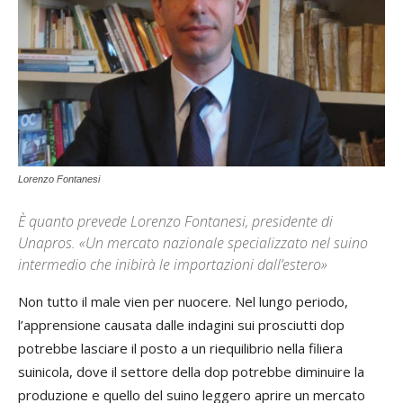
Lorenzo Fontanesi
È quanto prevede Lorenzo Fontanesi, presidente di
Unapros. «Un mercato nazionale specializzato nel suino
intermedio che inibirà le importazioni dall’estero»
Non tutto il male vien per nuocere. Nel lungo periodo,
l’apprensione causata dalle indagini sui prosciutti dop
potrebbe lasciare il posto a un riequilibrio nella filiera
suinicola, dove il settore della dop potrebbe diminuire la
produzione e quello del suino leggero aprire un mercato