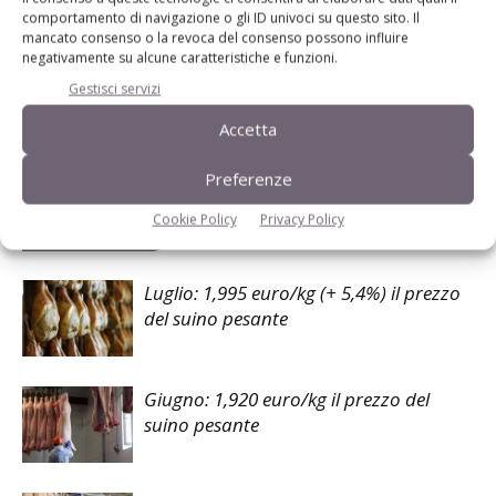
comportamento di navigazione o gli ID univoci su questo sito. Il
prodotti trasformati
salumi
mancato consenso o la revoca del consenso possono influire
negativamente su alcune caratteristiche e funzioni.
Gestisci servizi
Accetta
Facebook
Twitter
Preferenze
Cookie Policy
Privacy Policy
Articoli correlati
Luglio: 1,995 euro/kg (+ 5,4%) il prezzo
del suino pesante
Giugno: 1,920 euro/kg il prezzo del
suino pesante