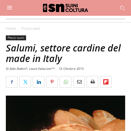
Home
Prezzi suini
Prezzi suini
Salumi, settore cardine del
made in Italy
Di Aldo Radice*, Laura Falasconi**
-
13 Ottobre 2015