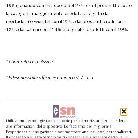
1985, quando con una quota del 27% era il prosciutto cotto
la categoria maggiormente prodotta, seguita da
mortadella e wurstel con il 22%, dai prosciutti crudi con il
18%, dai salami con il 14% e dagli altri prodotti con il 19%.
*Condirettore di Assica
**Responsabile ufficio economico di Assica.
Visualizza l’articolo intero pubblicato sulla Rivista di
Suinicoltura n. 10/2015
Utilizziamo tecnologie come i cookie per memorizzare e/o accedere
alle informazioni del dispositivo. Lo facciamo per migliorare
l'esperienza di navigazione e per mostrare annunci (non) personalizzati.
Il consenso a queste tecnologie ci consentirà di elaborare dati quali il
TAG
dati di mercato
economia
made in Italy