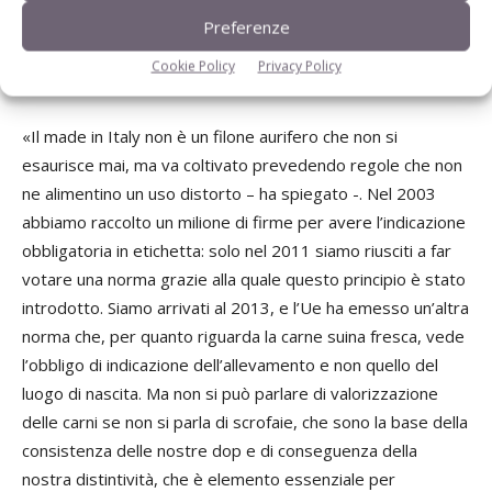
per Coldiretti una via obbligata: ne è convinto anche il
Preferenze
responsabile zootecnico nazionale, Giorgio Apostoli,
Cookie Policy
Privacy Policy
seppur con i necessari distinguo.
«Il made in Italy non è un filone aurifero che non si
esaurisce mai, ma va coltivato prevedendo regole che non
ne alimentino un uso distorto – ha spiegato -. Nel 2003
abbiamo raccolto un milione di firme per avere l’indicazione
obbligatoria in etichetta: solo nel 2011 siamo riusciti a far
votare una norma grazie alla quale questo principio è stato
introdotto. Siamo arrivati al 2013, e l’Ue ha emesso un’altra
norma che, per quanto riguarda la carne suina fresca, vede
l’obbligo di indicazione dell’allevamento e non quello del
luogo di nascita. Ma non si può parlare di valorizzazione
delle carni se non si parla di scrofaie, che sono la base della
consistenza delle nostre dop e di conseguenza della
nostra distintività, che è elemento essenziale per