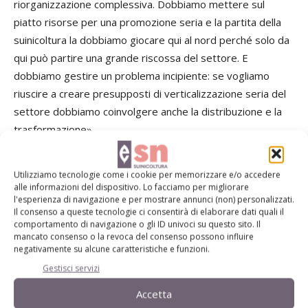
riorganizzazione complessiva. Dobbiamo mettere sul
piatto risorse per una promozione seria e la partita della
suinicoltura la dobbiamo giocare qui al nord perché solo da
qui può partire una grande riscossa del settore. E
dobbiamo gestire un problema incipiente: se vogliamo
riuscire a creare presupposti di verticalizzazione seria del
settore dobbiamo coinvolgere anche la distribuzione e la
trasformazione».
Utilizziamo tecnologie come i cookie per memorizzare e/o accedere
alle informazioni del dispositivo. Lo facciamo per migliorare
l'esperienza di navigazione e per mostrare annunci (non) personalizzati.
GIORGIO APOSTOLI: «LA
Il consenso a queste tecnologie ci consentirà di elaborare dati quali il
comportamento di navigazione o gli ID univoci su questo sito. Il
VALORIZZAZIONE INIZIA
mancato consenso o la revoca del consenso possono influire
negativamente su alcune caratteristiche e funzioni.
DALLE SCROFAIE»
Gestisci servizi
Accetta
Rilanciare sull’italianità reale dei prodotti sembra che sia