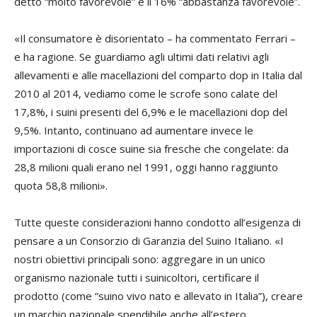
detto “molto favorevole” e il 16% “abbastanza favorevole”.
«Il consumatore è disorientato – ha commentato Ferrari –
e ha ragione. Se guardiamo agli ultimi dati relativi agli
allevamenti e alle macellazioni del comparto dop in Italia dal
2010 al 2014, vediamo come le scrofe sono calate del
17,8%, i suini presenti del 6,9% e le macellazioni dop del
9,5%. Intanto, continuano ad aumentare invece le
importazioni di cosce suine sia fresche che congelate: da
28,8 milioni quali erano nel 1991, oggi hanno raggiunto
quota 58,8 milioni».
Tutte queste considerazioni hanno condotto all’esigenza di
pensare a un Consorzio di Garanzia del Suino Italiano. «I
nostri obiettivi principali sono: aggregare in un unico
organismo nazionale tutti i suinicoltori, certificare il
prodotto (come “suino vivo nato e allevato in Italia”), creare
un marchio nazionale spendibile anche all’estero,