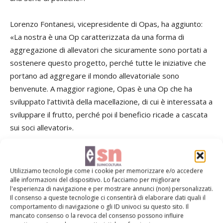
Lorenzo Fontanesi, vicepresidente di Opas, ha aggiunto:
«La nostra è una Op caratterizzata da una forma di
aggregazione di allevatori che sicuramente sono portati a
sostenere questo progetto, perché tutte le iniziative che
portano ad aggregare il mondo allevatoriale sono
benvenute. A maggior ragione, Opas è una Op che ha
sviluppato l’attività della macellazione, di cui è interessata a
sviluppare il frutto, perché poi il beneficio ricade a cascata
sui soci allevatori».
Ha poi aggiunto Fontanesi: «Oltre all’annoso problema della
valorizzazione degli altri tagli, c’è anche quello del tavolo di
Utilizziamo tecnologie come i cookie per memorizzare e/o accedere
filiera: un Consorzio di questo tipo può avere altre finalità,
alle informazioni del dispositivo. Lo facciamo per migliorare
l'esperienza di navigazione e per mostrare annunci (non) personalizzati.
ad esempio quella dell’informazione della nostra attività
Il consenso a queste tecnologie ci consentirà di elaborare dati quali il
passata spesso in modo troppo distorto e, nell’ambito
comportamento di navigazione o gli ID univoci su questo sito. Il
mancato consenso o la revoca del consenso possono influire
degli addetti ai lavori, delle problematiche che ancora