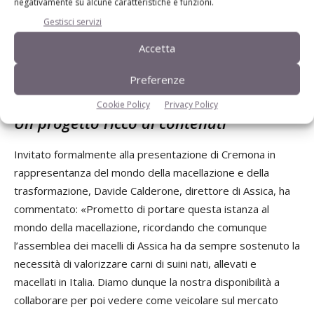
negativamente su alcune caratteristiche e funzioni.
sussistono nei confronti della comunicazione al
Gestisci servizi
consumatore. Di iniziative ce ne sono state tante negli anni.
Questa potrà avere successo solo se noi allevatori siamo
Accetta
convinti di sostenere un progetto di questo tipo, se ci
Preferenze
crediamo e aderiamo».
Cookie Policy
Privacy Policy
Un progetto ricco di contenuti
Invitato formalmente alla presentazione di Cremona in
rappresentanza del mondo della macellazione e della
trasformazione, Davide Calderone, direttore di Assica, ha
commentato: «Prometto di portare questa istanza al
mondo della macellazione, ricordando che comunque
l’assemblea dei macelli di Assica ha da sempre sostenuto la
necessità di valorizzare carni di suini nati, allevati e
macellati in Italia. Diamo dunque la nostra disponibilità a
collaborare per poi vedere come veicolare sul mercato