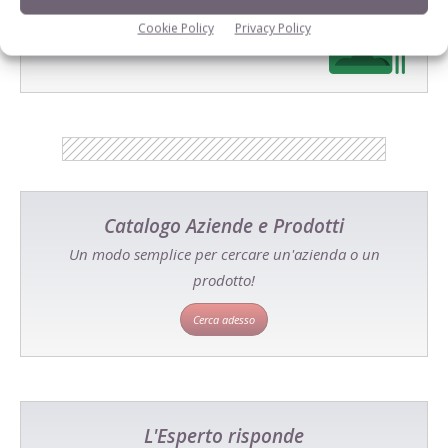
E-magazine
Cookie Policy
Privacy Policy
Tecniche, prodotti e servizi dalle aziende
Catalogo Aziende e Prodotti
Un modo semplice per cercare un'azienda o un
prodotto!
Cerca adesso
L'Esperto risponde