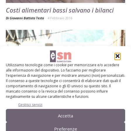
Costi alimentari bassi salvano i bilanci
Di Giovanni Battista Testa
-
4 Febbraio 2016
Utilizziamo tecnologie come i cookie per memorizzare e/o accedere
alle informazioni del dispositivo. Lo facciamo per migliorare
l'esperienza di navigazione e per mostrare annunci (non) personalizzati.
Il consenso a queste tecnologie ci consentirà di elaborare dati quali il
comportamento di navigazione o gli ID univoci su questo sito. Il
mancato consenso o la revoca del consenso possono influire
Allevamenti e macelli nel 2014 non è
negativamente su alcune caratteristiche e funzioni.
andata male
Gestisci servizi
Di Stefano Boccoli
-
9 Gennaio 2015
Accetta
Preferenze