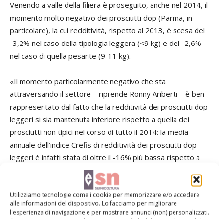
Venendo a valle della filiera è proseguito, anche nel 2014, il
momento molto negativo dei prosciutti dop (Parma, in
particolare), la cui redditività, rispetto al 2013, è scesa del
-3,2% nel caso della tipologia leggera (<9 kg) e del -2,6%
nel caso di quella pesante (9-11 kg).
«Il momento particolarmente negativo che sta
attraversando il settore – riprende Ronny Ariberti – è ben
rappresentato dal fatto che la redditività dei prosciutti dop
leggeri si sia mantenuta inferiore rispetto a quella dei
prosciutti non tipici nel corso di tutto il 2014: la media
annuale dell’indice Crefis di redditività dei prosciutti dop
leggeri è infatti stata di oltre il -16% più bassa rispetto a
quella dei prosciutti generici. Relativamente meno negativo
il bilancio per quanto riguarda i prosciutti dop pesanti la cui
Utilizziamo tecnologie come i cookie per memorizzare e/o accedere
redditività è stata comunque, in media, del -5,3% più bassa
alle informazioni del dispositivo. Lo facciamo per migliorare
di quella dei loro corrispettivi non tipici».
l'esperienza di navigazione e per mostrare annunci (non) personalizzati.