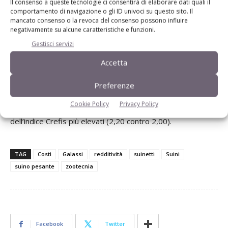
Il consenso a queste tecnologie ci consentirà di elaborare dati quali il
comportamento di navigazione o gli ID univoci su questo sito. Il
La redditività dei prosciutti non tutelati, nel 2014, è
mancato consenso o la revoca del consenso possono influire
cresciuta del +3,9% rispetto al 2013 nel caso della
negativamente su alcune caratteristiche e funzioni.
tipologia leggera e del +5,5% nel caso di quella pesante.
Gestisci servizi
Accetta
Per quanto riguarda i prosciutti dop, la redditività è stata
lievemente superiore nel caso della tipologia pesante (1,89
Preferenze
punti contro 1,85), mentre per i prosciutti generici è stata
Cookie Policy
Privacy Policy
la tipologia leggera quella contraddistinta dai valori
dell’indice Crefis più elevati (2,20 contro 2,00).
TAG
Costi
Galassi
redditività
suinetti
Suini
suino pesante
zootecnia
Facebook
Twitter