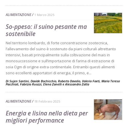
ALIMENTAZIONE
1 Marzo 2025
So-ppeso: il suino pesante ma
sostenibile
Nel territorio lombardo, di forte concentrazione zootecnica,
l’allevamento del suino è sostenuto da piani colturali altrettanto
intensivi, basati principalmente sulla coltivazione del mais in
monosuccessione e sull’importazione di farina di estrazione di
soia Ogm di origine extra continentale. Entrambi questi alimenti
sono eccellenti apportatori di energia, il primo, e...
Di
Sujen Santini
,
Davide Bochicchio
,
Roberto Davolio
,
Valerio Faeti
,
Maria Teresa
Pacchioli
,
Fabrizio Ruozzi
,
Elena Zanelli
e
Alessandro Zatta
ALIMENTAZIONE
18 Febbraio 2025
Energia e lisina nella dieta per
migliori performance