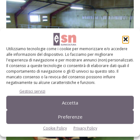
Utilizziamo tecnologie come i cookie per memorizzare e/o accedere
alle informazioni del dispositivo. Lo facciamo per migliorare
l'esperienza di navigazione e per mostrare annunci (non) personalizzati.
Il consenso a queste tecnologie ci consentirà di elaborare dati quali il
Benessere animale / Quanto costa
comportamento di navigazione o gli ID univoci su questo sito. Il
l’adeguamento
mancato consenso o la revoca del consenso possono influire
negativamente su alcune caratteristiche e funzioni.
Di Kees de Roest, Paolo Ferrari, Magda C. Schiff (*)
-
2 Settembre 2015
Gestisci servizi
Accetta
Preferenze
Cookie Policy
Privacy Policy