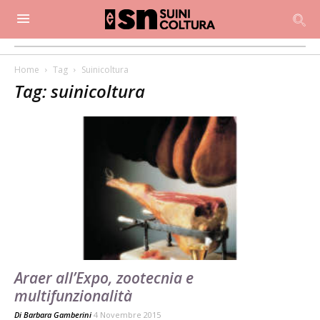
Home
Tag
Suinicoltura
Tag: suinicoltura
Araer all’Expo, zootecnia e
multifunzionalità
Di
Barbara Gamberini
4 Novembre 2015