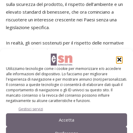
sulla sicurezza del prodotto, il rispetto dell’ambiente e un
elevato standard di benessere, che ora cominciano a
riscuotere un interesse crescente nei Paesi senza una
legislazione specifica.
In realtà, gli oneri sostenuti per il rispetto delle normative
europee incidono relativamente poco sul divario dei costi:
la differenza più consistente la fanno i più bassi costi di
alimentazione in Brasile e Usa, oltre al minore costo del
Utilizziamo tecnologie come i cookie per memorizzare e/o accedere
lavoro nel Paese sudamericano e all’alta produttività della
alle informazioni del dispositivo. Lo facciamo per migliorare
l'esperienza di navigazione e per mostrare annunci (non) personalizzati.
manodopera grazie alle economie di scala possibili nei
Il consenso a queste tecnologie ci consentirà di elaborare dati quali il
grandissimi allevamenti degli Stati Uniti.
comportamento di navigazione o gli ID univoci su questo sito. Il
mancato consenso o la revoca del consenso possono influire
negativamente su alcune caratteristiche e funzioni.
Gestisci servizi
Accetta
(*)
Crpa spa, Reggio Emilia