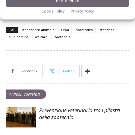
Preferenze
Visualzza l'articolo intero pubblicato sulla Rivista di
Suinicoltura n. 9/2015
Cookie Policy
Privacy Policy
TAG
benessere animale
Crpa
normativa
statistica
suinicoltura
welfare
zootecnia
Facebook
Twitter
Articoli correlati
Prevenzione veterinaria tra i pilastri
della zootecnia