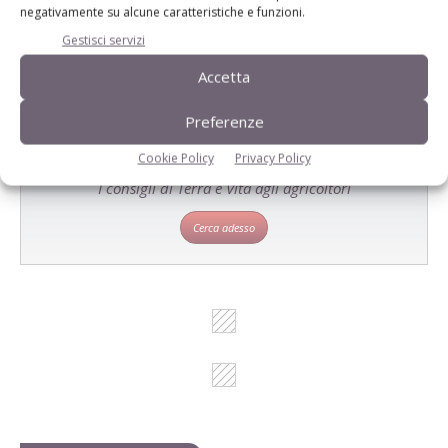
prodotto!
negativamente su alcune caratteristiche e funzioni.
Gestisci servizi
Cerca adesso
Accetta
Preferenze
L'Esperto risponde
Cookie Policy
Privacy Policy
I consigli di Terra e Vita agli agricoltori
Cerca adesso