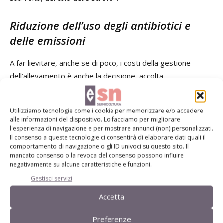
Riduzione dell’uso degli antibiotici e
delle emissioni
A far lievitare, anche se di poco, i costi della gestione
dell’allevamento è anche la decisione, accolta
unanimemente dai Paesi dell’Ue, di ridurre il numero degli
antibiotici utilizzati sui suini. Altrettanto unanime è anche
Utilizziamo tecnologie come i cookie per memorizzare e/o accedere
l’adozione di soluzioni per la riduzione delle emissioni di
alle informazioni del dispositivo. Lo facciamo per migliorare
ammoniaca, a cominciare da Paesi come Belgio, Olanda e
l'esperienza di navigazione e per mostrare annunci (non) personalizzati.
Il consenso a queste tecnologie ci consentirà di elaborare dati quali il
Irlanda.
comportamento di navigazione o gli ID univoci su questo sito. Il
mancato consenso o la revoca del consenso possono influire
negativamente su alcune caratteristiche e funzioni.
Gestisci servizi
Leggi l’articolo completo sulla Rivista di Suinicoltura n.
Accetta
1/2016
Preferenze