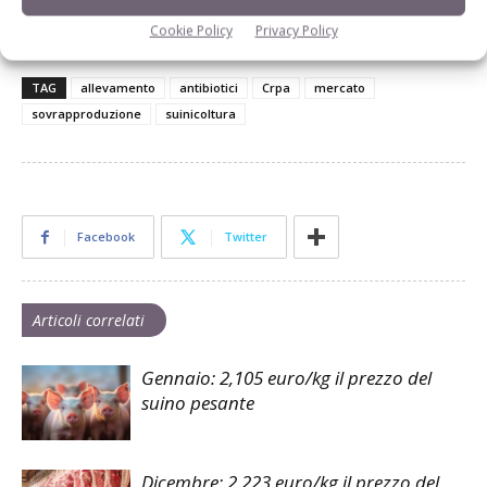
L’Edicola della Rivista di Suinicoltura
Cookie Policy
Privacy Policy
TAG
allevamento
antibiotici
Crpa
mercato
sovrapproduzione
suinicoltura
Facebook
Twitter
Articoli correlati
Gennaio: 2,105 euro/kg il prezzo del
suino pesante
Dicembre: 2,223 euro/kg il prezzo del