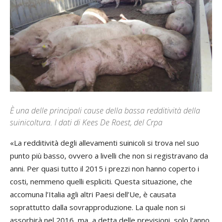
È una delle principali cause della bassa redditività della
suinicoltura. I dati di Kees De Roest, del Crpa
«La redditività degli allevamenti suinicoli si trova nel suo
punto più basso, ovvero a livelli che non si registravano da
anni. Per quasi tutto il 2015 i prezzi non hanno coperto i
costi, nemmeno quelli espliciti. Questa situazione, che
accomuna l’Italia agli altri Paesi dell’Ue, è causata
soprattutto dalla sovrapproduzione. La quale non si
assorbirà nel 2016, ma, a detta delle previsioni, solo l’anno