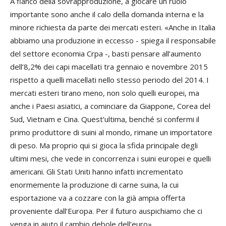
A fianco della sovrapproduzione, a giocare un ruolo
importante sono anche il calo della domanda interna e la
minore richiesta da parte dei mercati esteri. «Anche in Italia
abbiamo una produzione in eccesso - spiega il responsabile
del settore economia Crpa -, basti pensare all’aumento
dell’8,2% dei capi macellati tra gennaio e novembre 2015
rispetto a quelli macellati nello stesso periodo del 2014. I
mercati esteri tirano meno, non solo quelli europei, ma
anche i Paesi asiatici, a cominciare da Giappone, Corea del
Sud, Vietnam e Cina. Quest’ultima, benché si confermi il
primo produttore di suini al mondo, rimane un importatore
di peso. Ma proprio qui si gioca la sfida principale degli
ultimi mesi, che vede in concorrenza i suini europei e quelli
americani. Gli Stati Uniti hanno infatti incrementato
enormemente la produzione di carne suina, la cui
esportazione va a cozzare con la già ampia offerta
proveniente dall’Europa. Per il futuro auspichiamo che ci
venga in aiuto il cambio debole dell’euro».