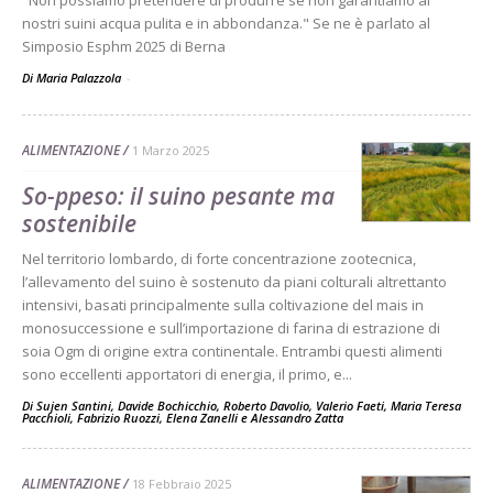
"Non possiamo pretendere di produrre se non garantiamo ai
nostri suini acqua pulita e in abbondanza." Se ne è parlato al
Simposio Esphm 2025 di Berna
Di Maria Palazzola
-
ALIMENTAZIONE
1 Marzo 2025
So-ppeso: il suino pesante ma
sostenibile
Nel territorio lombardo, di forte concentrazione zootecnica,
l’allevamento del suino è sostenuto da piani colturali altrettanto
intensivi, basati principalmente sulla coltivazione del mais in
monosuccessione e sull’importazione di farina di estrazione di
soia Ogm di origine extra continentale. Entrambi questi alimenti
sono eccellenti apportatori di energia, il primo, e...
Di
Sujen Santini
,
Davide Bochicchio
,
Roberto Davolio
,
Valerio Faeti
,
Maria Teresa
Pacchioli
,
Fabrizio Ruozzi
,
Elena Zanelli
e
Alessandro Zatta
ALIMENTAZIONE
18 Febbraio 2025