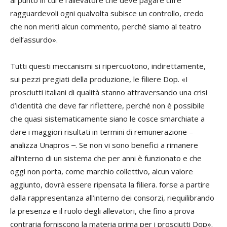
al punto in cui è l’allevatore che deve pagare cifre
ragguardevoli ogni qualvolta subisce un controllo, credo
che non meriti alcun commento, perché siamo al teatro
dell’assurdo».
Tutti questi meccanismi si ripercuotono, indirettamente,
sui pezzi pregiati della produzione, le filiere Dop. «I
prosciutti italiani di qualità stanno attraversando una crisi
d’identità che deve far riflettere, perché non è possibile
che quasi sistematicamente siano le cosce smarchiate a
dare i maggiori risultati in termini di remunerazione –
analizza Unapros ‒. Se non vi sono benefici a rimanere
all’interno di un sistema che per anni è funzionato e che
oggi non porta, come marchio collettivo, alcun valore
aggiunto, dovrà essere ripensata la filiera. forse a partire
dalla rappresentanza all’interno dei consorzi, riequilibrando
la presenza e il ruolo degli allevatori, che fino a prova
contraria forniscono la materia prima per i prosciutti Dop».