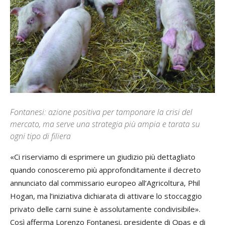
Fontanesi: azione positiva per tamponare la crisi del
mercato, ma serve una strategia più ampia e tarata su
ogni tipo di filiera
«Ci riserviamo di esprimere un giudizio più dettagliato
quando conosceremo più approfonditamente il decreto
annunciato dal commissario europeo all’Agricoltura, Phil
Hogan, ma l’iniziativa dichiarata di attivare lo stoccaggio
privato delle carni suine è assolutamente condivisibile».
Così afferma Lorenzo Fontanesi, presidente di Opas e di