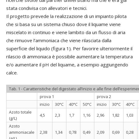
stata condivisa con allevatori e tecnici.
Il progetto prevede la realizzazione di un impianto pilota
che si basa su un sistema chiuso dove il liquame viene
miscelato in continuo e viene lambito da un flusso di aria
che rimuove l’ammoniaca che viene rilasciata dalla
superficie del liquido (figura 1). Per favorire ulteriormente il
rilascio di ammoniaca è possibile aumentare la temperatura
e/o aumentare il pH del liquame, a esempio aggiungendo
calce.
Tab. 1 - Caratteristiche del digestato all’inizio e alle fine dell’esperim
prova 1
prova 2
inizio
30°C
40°C
50°C
inizio
30°C
40°C
Azoto totale
4,5
2,3
1,7
1,16
2,96
1,82
1,03
(g/L)
Azoto
ammoniacale
2,38
1,34
0,78
0,49
2,09
0,69
0,28
(g/L)