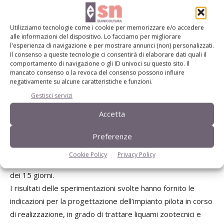
Utilizziamo tecnologie come i cookie per memorizzare e/o accedere
alle informazioni del dispositivo. Lo facciamo per migliorare
l'esperienza di navigazione e per mostrare annunci (non) personalizzati.
Il consenso a queste tecnologie ci consentirà di elaborare dati quali il
Queste prove hanno evidenziato il potenziale di una
comportamento di navigazione o gli ID univoci su questo sito. Il
tecnologia di strippaggio basata su un tempo lungo di
mancato consenso o la revoca del consenso possono influire
negativamente su alcune caratteristiche e funzioni.
trattamento senza additivi o con un limitato aggiustamento
Gestisci servizi
del pH, per ottenere riduzione del contenuto ammoniacale
nel digestato fino al 90%.
Accetta
Anche se il processo risulta più rapido quando la
temperatura è più alta, anche a temperatura ambiente si
Preferenze
sono ottenuti buoni risultati anche a temperatura ambiente
Cookie Policy
Privacy Policy
(circa 20°C), utilizzando tempi di trattamento dell’ordine
dei 15 giorni.
I risultati delle sperimentazioni svolte hanno fornito le
indicazioni per la progettazione dell’impianto pilota in corso
di realizzazione, in grado di trattare liquami zootecnici e