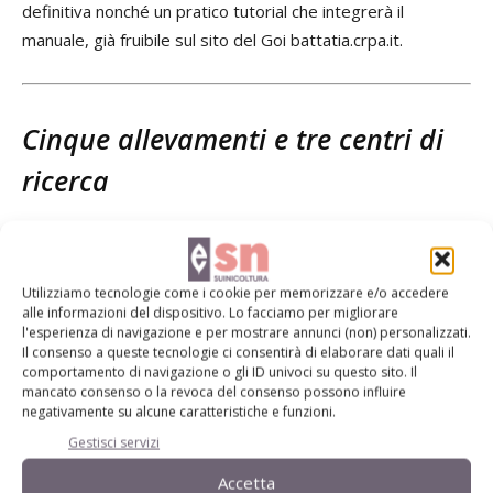
definitiva nonché un pratico tutorial che integrerà il
manuale, già fruibile sul sito del Goi battatia.crpa.it.
Cinque allevamenti e tre centri di
ricerca
l Gruppo operativo per l’innovazione (Goi) Battaia
(Strumenti di autocontrollo del bilancio dell'azoto per
Utilizziamo tecnologie come i cookie per memorizzare e/o accedere
l'applicazione delle BAT in suinicoltura), finanziato dal Piano
alle informazioni del dispositivo. Lo facciamo per migliorare
di sviluppo rurale 2014-2020 della Regione Emilia-
l'esperienza di navigazione e per mostrare annunci (non) personalizzati.
Romagna, è nato dalla partnership tra cinque allevamenti
Il consenso a queste tecnologie ci consentirà di elaborare dati quali il
comportamento di navigazione o gli ID univoci su questo sito. Il
suinicoli della provincia di Modena e Reggio Emilia
mancato consenso o la revoca del consenso possono influire
classificati in fascia rossa e arancio secondo il piano
negativamente su alcune caratteristiche e funzioni.
regionale per l’aria e tre centri di ricerca: Crpa (capofila),
Gestisci servizi
Crea Za e Fondazione Crpa studi ricerche.
Accetta