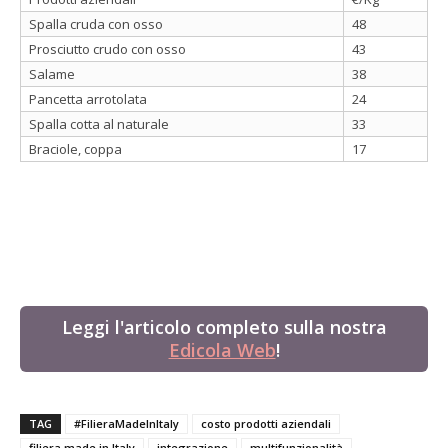
Spalla cruda con osso
48
Prosciutto crudo con osso
43
Salame
38
Pancetta arrotolata
24
Spalla cotta al naturale
33
Braciole, coppa
17
Leggi l'articolo completo sulla nostra
Edicola Web
!
TAG
#FilieraMadeInItaly
costo prodotti aziendali
filiera made in Italy
integrazione
multifunzionalità