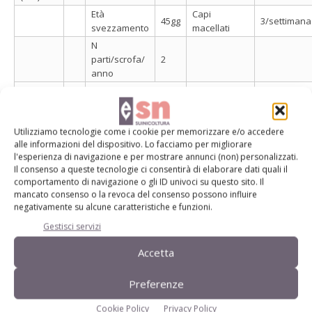
Età
Capi
45gg
3/settimana
svezzamento
macellati
N
parti/scrofa/
2
anno
* fonte anas
Utilizziamo tecnologie come i cookie per memorizzare e/o accedere
Biologico, di fatto
alle informazioni del dispositivo. Lo facciamo per migliorare
l'esperienza di navigazione e per mostrare annunci (non) personalizzati.
Il consenso a queste tecnologie ci consentirà di elaborare dati quali il
Nonostante la coltivazione di gran parte delle materie
comportamento di navigazione o gli ID univoci su questo sito. Il
prime certificate biologiche e un metodo di conduzione
mancato consenso o la revoca del consenso possono influire
negativamente su alcune caratteristiche e funzioni.
dell’allevamento e della trasformazione che potrebbe già
Gestisci servizi
definirsi tale senza eccessivi sforzi, i Brianti hanno scelto di
rinunciare a certificare i propri prodotti in questo senso,
Accetta
riconoscendo che al momento i costi e la burocrazia
Preferenze
necessari per il mantenimento del marchio non siano
sostenibili per la loro realtà.
Cookie Policy
Privacy Policy