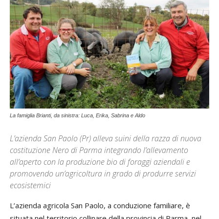
La famiglia Brianti, da sinistra: Luca, Erika, Sabrina e Aldo
L’azienda San Paolo (Pr) alleva suini della razza di nuova
costituzione Nero di Parma integrando l’allevamento
all’aperto con la produzione bio di foraggi aziendali e
promovendo un’agricoltura in grado di produrre servizi
ecosistemici
L’azienda agricola San Paolo, a conduzione familiare, è
situata nel territorio collinare della provincia di Parma, nel