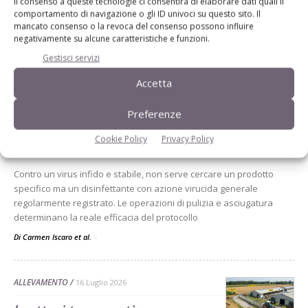
Il consenso a queste tecnologie ci consentirà di elaborare dati quali il
comportamento di navigazione o gli ID univoci su questo sito. Il
mancato consenso o la revoca del consenso possono influire
negativamente su alcune caratteristiche e funzioni.
Gestisci servizi
Dalla stessa categoria
Accetta
ALLEVAMENTO
20 Luglio 2026
Preferenze
Quali disinfettanti scegliere
Cookie Policy
Privacy Policy
contro la Psa
Contro un virus infido e stabile, non serve cercare un prodotto
specifico ma un disinfettante con azione virucida generale
regolarmente registrato. Le operazioni di pulizia e asciugatura
determinano la reale efficacia del protocollo
Di Carmen Iscaro et al.
-
ALLEVAMENTO
16 Luglio 2026