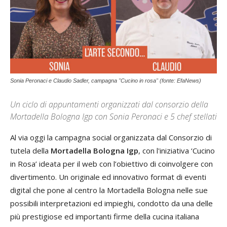
Sonia Peronaci e Claudio Sadler, campagna "Cucino in rosa" (fonte: EfaNews)
Un ciclo di appuntamenti organizzati dal consorzio della
Mortadella Bologna Igp con Sonia Peronaci e 5 chef stellati
Al via oggi la campagna social organizzata dal Consorzio di
tutela della
Mortadella Bologna Igp
, con l'iniziativa ‘Cucino
in Rosa’ ideata per il web con l’obiettivo di coinvolgere con
divertimento. Un originale ed innovativo format di eventi
digital che pone al centro la Mortadella Bologna nelle sue
possibili interpretazioni ed impieghi, condotto da una delle
più prestigiose ed importanti firme della cucina italiana