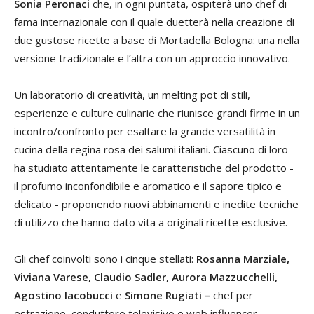
Sonia Peronaci
che, in ogni puntata, ospiterà uno chef di
fama internazionale con il quale duetterà nella creazione di
due gustose ricette a base di Mortadella Bologna: una nella
versione tradizionale e l’altra con un approccio innovativo.
Un laboratorio di creatività, un melting pot di stili,
esperienze e culture culinarie che riunisce grandi firme in un
incontro/confronto per esaltare la grande versatilità in
cucina della regina rosa dei salumi italiani. Ciascuno di loro
ha studiato attentamente le caratteristiche del prodotto -
il profumo inconfondibile e aromatico e il sapore tipico e
delicato - proponendo nuovi abbinamenti e inedite tecniche
di utilizzo che hanno dato vita a originali ricette esclusive.
Gli chef coinvolti sono i cinque stellati:
Rosanna Marziale,
Viviana Varese, Claudio Sadler, Aurora Mazzucchelli,
Agostino Iacobucci
e
Simone Rugiati –
chef per
estrazione, conduttore televisivo e web influencer.