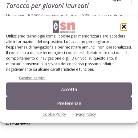
Tarocco per giovani laureati
Un premio di 2.500 € per giovani laureati (≤35 anni) con contributi
significativi in suinicoltura. Candidature entro 28 febbraio 2026. Il
vincitore presenterà la ricerca al Meeting annuale Sipas
Utilizziamo tecnologie come i cookie per memorizzare e/o accedere
Di
Redazione Suinicoltura
alle informazioni del dispositivo. Lo facciamo per migliorare
l'esperienza di navigazione e per mostrare annunci (non) personalizzati.
Il consenso a queste tecnologie ci consentirà di elaborare dati quali il
DOCUMENTI
9 Dicembre 2025
comportamento di navigazione o gli ID univoci su questo sito. Il
mancato consenso o la revoca del consenso possono influire
Consultazione Ue sul
negativamente su alcune caratteristiche e funzioni.
benessere animale: scadenza il
Gestisci servizi
12 dicembre
Accetta
La Commissione europea raccoglie contributi sulla revisione della
normativa sul benessere negli allevamenti, inclusa la possibile
Preferenze
eliminazione delle gabbie. Informazioni e accesso al questionario
Cookie Policy
Privacy Policy
sono disponibili al link indicato.
Di Olivia Bianchi
-