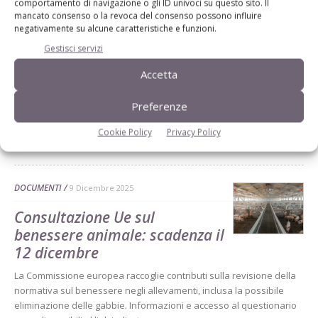
comportamento di navigazione o gli ID univoci su questo sito. Il
mancato consenso o la revoca del consenso possono influire
DOCUMENTI
23 Gennaio 2026
negativamente su alcune caratteristiche e funzioni.
Bando per il Premio Casimiro
Gestisci servizi
Tarocco per giovani laureati
Accetta
Un premio di 2.500 € per giovani laureati (≤35 anni) con contributi
significativi in suinicoltura. Candidature entro 28 febbraio 2026. Il
Preferenze
vincitore presenterà la ricerca al Meeting annuale Sipas
Cookie Policy
Privacy Policy
Di
Redazione Suinicoltura
DOCUMENTI
9 Dicembre 2025
Consultazione Ue sul
benessere animale: scadenza il
12 dicembre
La Commissione europea raccoglie contributi sulla revisione della
normativa sul benessere negli allevamenti, inclusa la possibile
eliminazione delle gabbie. Informazioni e accesso al questionario