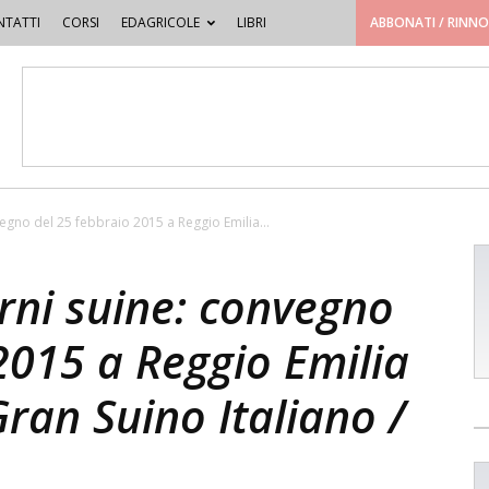
TATTI
CORSI
EDAGRICOLE
LIBRI
ABBONATI / RINN
vegno del 25 febbraio 2015 a Reggio Emilia...
arni suine: convegno
2015 a Reggio Emilia
ran Suino Italiano /