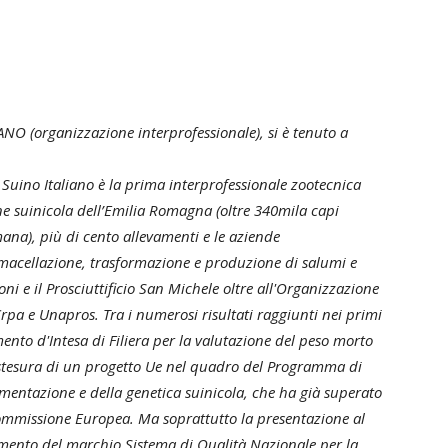
O (organizzazione interprofessionale), si è tenuto a
Suino Italiano è la prima interprofessionale zootecnica
ne suinicola dell’Emilia Romagna (oltre 340mila capi
ana), più di cento allevamenti e le aziende
 macellazione, trasformazione e produzione di salumi e
oni e il Prosciuttificio San Michele oltre all'Organizzazione
 Crpa e Unapros. Tra i numerosi risultati raggiunti nei primi
mento d'Intesa di Filiera per la valutazione del peso morto
a stesura di un progetto Ue nel quadro del Programma di
mentazione e della genetica suinicola, che ha già superato
Commissione Europea. Ma soprattutto la presentazione al
nimento del marchio Sistema di Qualità Nazionale per la