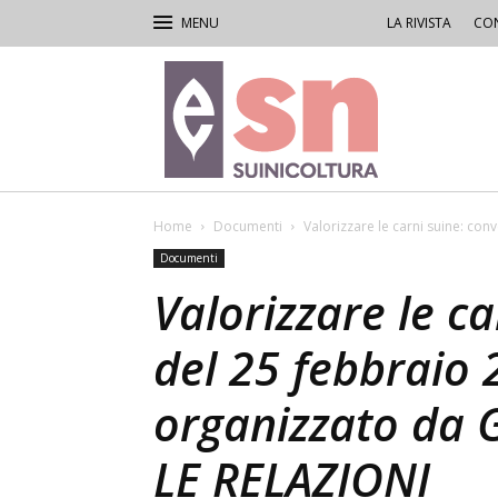
LA RIVISTA
CON
Rivista
di
Suinicoltura
Home
Documenti
Valorizzare le carni suine: con
Documenti
Valorizzare le c
del 25 febbraio 
organizzato da G
LE RELAZIONI