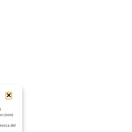
l
ci (non)
revoca del