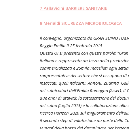
7 Pallavicini BARRIERE SANITARIE
8 Merialdi SICUREZZA MICROBIOLOGICA
Il convegno, organizzato da GRAN SUINO ITALIAN
Reggio Emilia il 25 febbraio 2015.
Questa Oi si presenta con queste parole: "Gran 
italiana e rappresenta un terzo della produzio
commercializzati e 25mila macellati ogni settim
rappresentative del settore che si occupano di
insaccati, quali Italcarni, Annoni, Zuarina, Gall
dei suinicoltori dell'Emilia Romagna (Asser), il
due anni di attività: la sottoscrizione del docu
del suino (luglio 2013) e la collaborazione all
ricerca Horizon 2020 sul miglioramento dell’ali
il secondo step di valutazione da parte della 
Mipaaf della bozza del disciplinare per l’otte