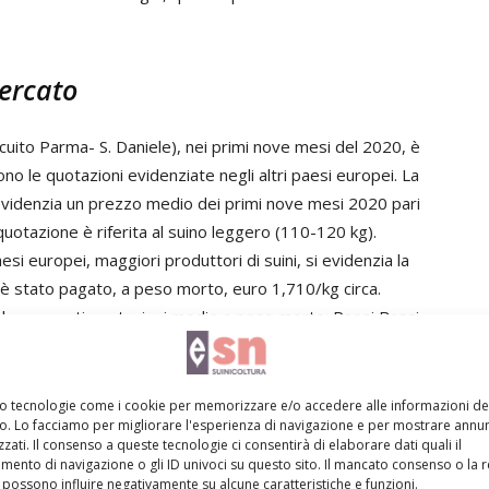
ercato
ircuito Parma- S. Daniele), nei primi nove mesi del 2020, è
ono le quotazioni evidenziate negli altri paesi europei. La
 evidenzia un prezzo medio dei primi nove mesi 2020 pari
quotazione è riferita al suino leggero (110-120 kg).
esi europei, maggiori produttori di suini, si evidenzia la
a è stato pagato, a peso morto, euro 1,710/kg circa.
to le seguenti quotazioni medie a peso morto: Paesi Bassi
cia euro 1,424/kg, e Danimarca euro 1,642/kg. (vedi
zzo francese la differenza non c’è più, mentre in passato
ostro suino, a peso vivo, con il prezzo del suino
mo tecnologie come i cookie per memorizzare e/o accedere alle informazioni de
vo. Lo facciamo per migliorare l'esperienza di navigazione e per mostrare annun
zati. Il consenso a queste tecnologie ci consentirà di elaborare dati quali il
ento di navigazione o gli ID univoci su questo sito. Il mancato consenso o la 
possono influire negativamente su alcune caratteristiche e funzioni.