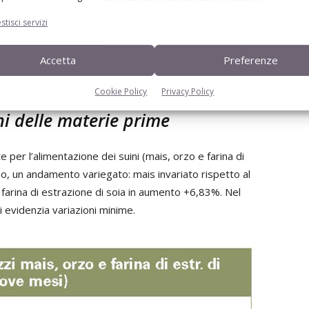
stisci servizi
o e instabile dagli effetti dei provvedimenti di
da Covid-19, è comunque importante capire come stanno
Accetta
Preferenze
Cookie Policy
Privacy Policy
i delle materie prime
te per l’alimentazione dei suini (mais, orzo e farina di
no, un andamento variegato: mais invariato rispetto al
farina di estrazione di soia in aumento +6,83%. Nel
i evidenzia variazioni minime.