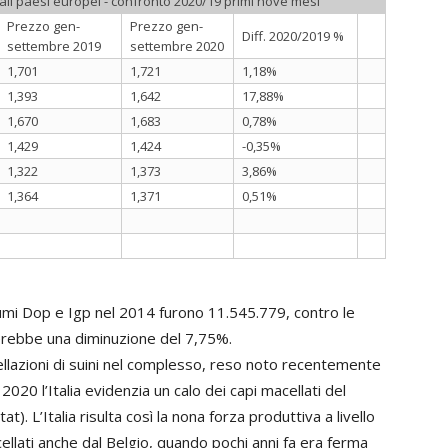
pali paesi europei - confronto 2020/19 primi nove mesi
Prezzo gen-
Prezzo gen-
Diff. 2020/2019 %
settembre 2019
settembre 2020
1,701
1,721
1,18%
1,393
1,642
17,88%
1,670
1,683
0,78%
1,429
1,424
-0,35%
1,322
1,373
3,86%
1,364
1,371
0,51%
umi Dop e Igp nel 2014 furono 11.545.779, contro le
erebbe una diminuzione del 7,75%.
llazioni di suini nel complesso, reso noto recentemente
020 l’Italia evidenzia un calo dei capi macellati del
). L’Italia risulta così la nona forza produttiva a livello
ellati anche dal Belgio, quando pochi anni fa era ferma