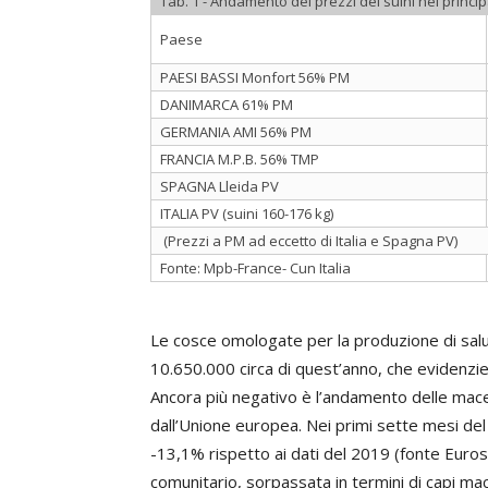
Tab. 1 - Andamento dei prezzi dei suini nei princi
Paese
PAESI BASSI Monfort 56% PM
DANIMARCA 61% PM
GERMANIA AMI 56% PM
FRANCIA M.P.B. 56% TMP
SPAGNA Lleida PV
ITALIA PV (suini 160-176 kg)
(Prezzi a PM ad eccetto di Italia e Spagna PV)
Fonte: Mpb-France- Cun Italia
Le cosce omologate per la produzione di sal
10.650.000 circa di quest’anno, che evidenzi
Ancora più negativo è l’andamento delle mace
dall’Unione europea. Nei primi sette mesi del 2
-13,1% rispetto ai dati del 2019 (fonte Eurostat
comunitario, sorpassata in termini di capi mac