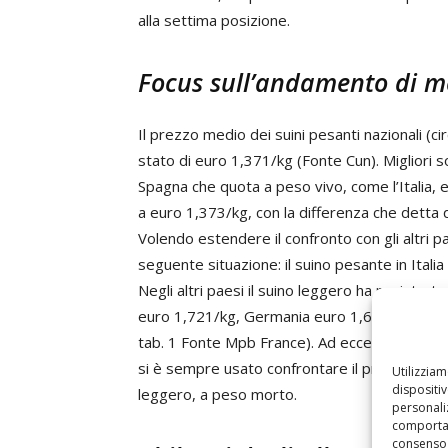
alla settima posizione.
Focus sull’andamento di m
Il prezzo medio dei suini pesanti nazionali (c
stato di euro 1,371/kg (Fonte Cun). Migliori s
Spagna che quota a peso vivo, come l’Italia,
a euro 1,373/kg, con la differenza che detta 
Volendo estendere il confronto con gli altri pa
seguente situazione: il suino pesante in Itali
Negli altri paesi il suino leggero ha registra
euro 1,721/kg, Germania euro 1,642/kg, Fran
tab. 1 Fonte Mpb France). Ad eccetto del pre
si è sempre usato confrontare il prezzo del n
Utilizzia
dispositi
leggero, a peso morto.
personaliz
comportam
consenso 