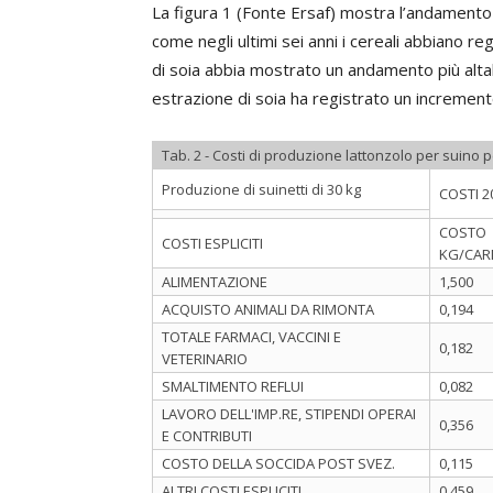
La figura 1 (Fonte Ersaf) mostra l’andamento 
come negli ultimi sei anni i cereali abbiano re
di soia abbia mostrato un andamento più altale
estrazione di soia ha registrato un incremen
Tab. 2 - Costi di produzione lattonzolo per suino 
Produzione di suinetti di 30 kg
COSTI 2
COSTO
COSTI ESPLICITI
KG/CAR
ALIMENTAZIONE
1,500
ACQUISTO ANIMALI DA RIMONTA
0,194
TOTALE FARMACI, VACCINI E
0,182
VETERINARIO
SMALTIMENTO REFLUI
0,082
LAVORO DELL'IMP.RE, STIPENDI OPERAI
0,356
E CONTRIBUTI
COSTO DELLA SOCCIDA POST SVEZ.
0,115
ALTRI COSTI ESPLICITI
0,459