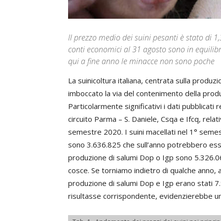
Il prezzo medio dei suini pesanti è stato di 1
conti economici al 31 agosto sono in equilibr
qui a fine anno le minacce non sono poche
La suinicoltura italiana, centrata sulla produ
imboccato la via del contenimento della prod
Particolarmente significativi i dati pubblicati
circuito Parma – S. Daniele, Csqa e Ifcq, relativ
semestre 2020. I suini macellati nel 1° seme
sono 3.636.825 che sull’anno potrebbero esser
produzione di salumi Dop o Igp sono 5.326.06
cosce. Se torniamo indietro di qualche anno, a
produzione di salumi Dop e Igp erano stati 7.
risultasse corrispondente, evidenzierebbe un 