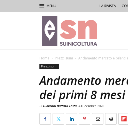
LA RIVISTA
CON
Rivista
di
Suinicoltura
Home
Prezzi suini
Andamento mercato e bilanci i 
Prezzi suini
Andamento merca
dei primi 8 mesi
Di
Giovanni Battista Testa
4 Dicembre 2020