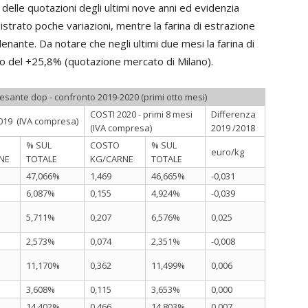
delle quotazioni degli ultimi nove anni ed evidenzia
gistrato poche variazioni, mentre la farina di estrazione
nante. Da notare che negli ultimi due mesi la farina di
to del +25,8% (quotazione mercato di Milano).
pesante dop - confronto 2019-2020 (primi otto mesi)
COSTI 2020 - primi 8 mesi
Differenza
019 (IVA compresa)
(IVA compresa)
2019 /2018
% SUL
COSTO
% SUL
euro/kg
NE
TOTALE
KG/CARNE
TOTALE
47,066%
1,469
46,665%
-0,031
6,087%
0,155
4,924%
-0,039
5,711%
0,207
6,576%
0,025
2,573%
0,074
2,351%
-0,008
11,170%
0,362
11,499%
0,006
3,608%
0,115
3,653%
0,000
14,402%
0,466
14,803%
0,007