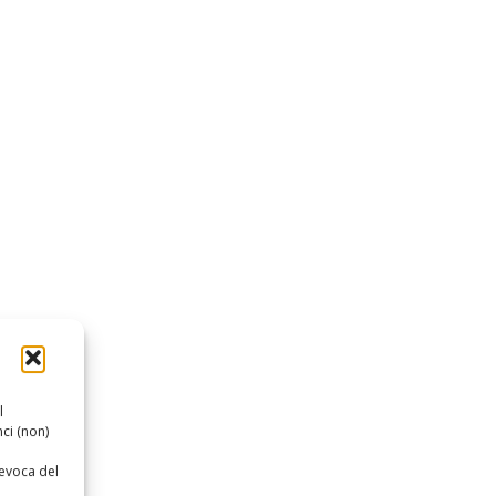
l
ci (non)
revoca del