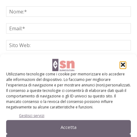
Salva il mio nome, email e sito web in questo browser per la
prossima volta che commento.
Utilizziamo tecnologie come i cookie per memorizzare e/o accedere
alle informazioni del dispositivo. Lo facciamo per migliorare
l'esperienza di navigazione e per mostrare annunci (non) personalizzati.
Il consenso a queste tecnologie ci consentirà di elaborare dati quali il
comportamento di navigazione o gli ID univoci su questo sito. Il
mancato consenso o la revoca del consenso possono influire
negativamente su alcune caratteristiche e funzioni.
Gestisci servizi
E-magazine
Tecniche, prodotti e servizi dalle aziende
Accetta