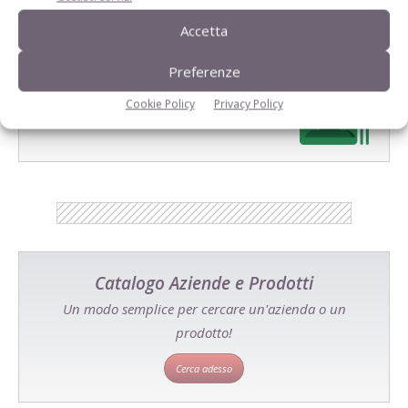
Accetta
Preferenze
E-magazine
Cookie Policy
Privacy Policy
Tecniche, prodotti e servizi dalle aziende
Catalogo Aziende e Prodotti
Un modo semplice per cercare un'azienda o un
prodotto!
Cerca adesso