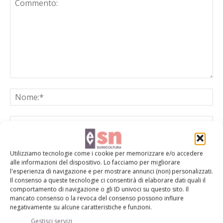
Utilizziamo tecnologie come i cookie per memorizzare e/o accedere
alle informazioni del dispositivo. Lo facciamo per migliorare
l'esperienza di navigazione e per mostrare annunci (non) personalizzati.
Salva il mio nome, email e sito web in questo browser per la
Il consenso a queste tecnologie ci consentirà di elaborare dati quali il
prossima volta che commento.
comportamento di navigazione o gli ID univoci su questo sito. Il
mancato consenso o la revoca del consenso possono influire
negativamente su alcune caratteristiche e funzioni.
Gestisci servizi