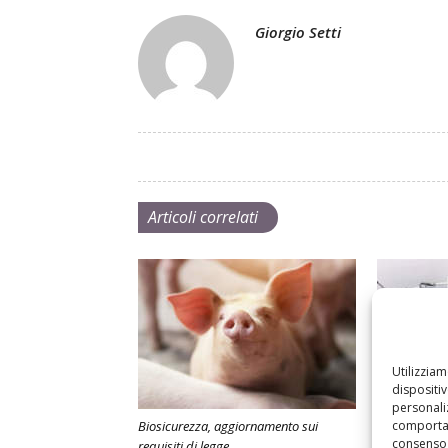
Giorgio Setti
Articoli correlati
Utilizzia
dispositi
personaliz
comportam
Biosicurezza, aggiornamento sui
Filiera del b
consenso 
requisiti di legge
operativi