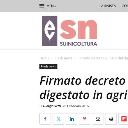
LA RIVISTA
CON
Rivista
di
Suinicoltura
Home
Flash news
Firmato decreto sull’uso del di
Flash news
Firmato decreto 
digestato in agr
Di
Giorgio Setti
28 Febbraio 2016