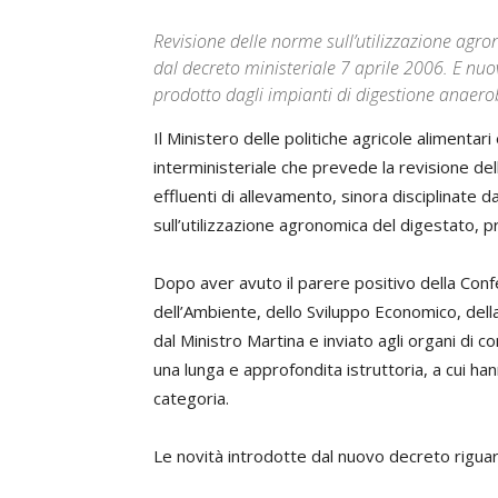
Revisione delle norme sull’utilizzazione agron
dal decreto ministeriale 7 aprile 2006. E nu
prodotto dagli impianti di digestione anaero
Il Ministero delle politiche agricole alimentar
interministeriale che prevede la revisione del
effluenti di allevamento, sinora disciplinate 
sull’utilizzazione agronomica del digestato, p
Dopo aver avuto il parere positivo della Confe
dell’Ambiente, dello Sviluppo Economico, della
dal Ministro Martina e inviato agli organi di c
una lunga e approfondita istruttoria, a cui han
categoria.
Le novità introdotte dal nuovo decreto riguar