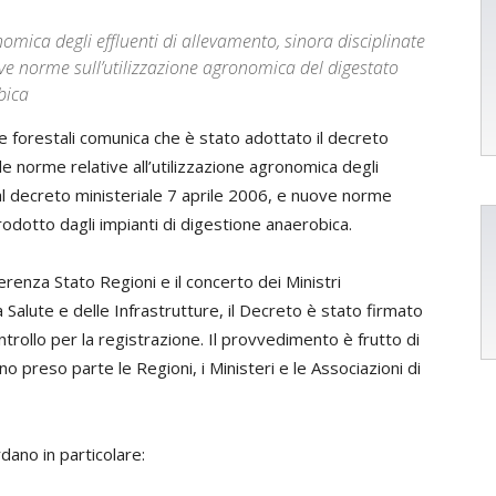
omica degli effluenti di allevamento, sinora disciplinate
ove norme sull’utilizzazione agronomica del digestato
bica
i e forestali comunica che è stato adottato il decreto
le norme relative all’utilizzazione agronomica degli
dal decreto ministeriale 7 aprile 2006, e nuove norme
rodotto dagli impianti di digestione anaerobica.
renza Stato Regioni e il concerto dei Ministri
 Salute e delle Infrastrutture, il Decreto è stato firmato
ontrollo per la registrazione. Il provvedimento è frutto di
no preso parte le Regioni, i Ministeri e le Associazioni di
dano in particolare: