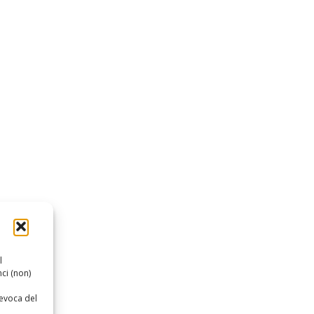
l
ci (non)
revoca del