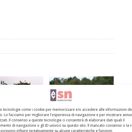
mo tecnologie come i cookie per memorizzare e/o accedere alle informazioni de
vo. Lo facciamo per migliorare l'esperienza di navigazione e per mostrare annun
zati. Il consenso a queste tecnologie ci consentirà di elaborare dati quali il
ento di navigazione o gli ID univoci su questo sito. Il mancato consenso o la 
iometano, aspetti tecnici e
Mipaaf: il Ministro Patuanelli firma il
possono influire negativamente su alcune caratteristiche e funzioni.
decreto da 15 milioni di euro per gli