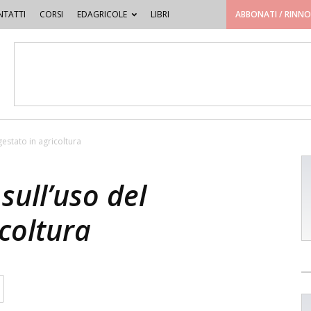
TATTI
CORSI
EDAGRICOLE
LIBRI
ABBONATI / RINN
gestato in agricoltura
sull’uso del
icoltura