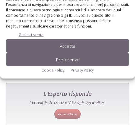
l'esperienza di navigazione e per mostrare annunci (non) personalizzati.
Il consenso a queste tecnologie ci consentirà di elaborare dati quali il
comportamento di navigazione o gli ID univoci su questo sito. Il
mancato consenso o la revoca del consenso possono influire
negativamente su alcune caratteristiche e funzioni.
Catalogo Aziende e Prodotti
Gestisci servizi
Un modo semplice per cercare un'azienda o un
Accetta
prodotto!
Cerca adesso
Preferenze
Cookie Policy
Privacy Policy
L'Esperto risponde
I consigli di Terra e Vita agli agricoltori
Cerca adesso