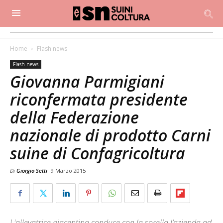
Home
Flash news
Flash news
Giovanna Parmigiani
riconfermata presidente
della Federazione
nazionale di prodotto Carni
suine di Confagricoltura
Di
Giorgio Setti
9 Marzo 2015
L'allevatrice piacentina conduce con la sorella l’azienda ad