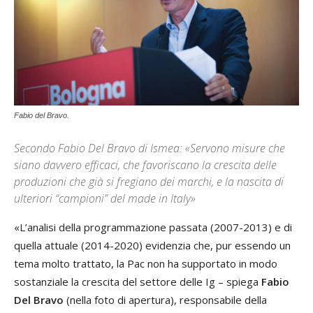
Fabio del Bravo.
Secondo Fabio Del Bravo di Ismea: «Servono misure che
siano davvero efficaci, che favoriscano la crescita delle
produzioni che già si fregiano dei marchi, e la nascita di
ulteriori “campioni” del made in Italy»
«L’analisi della programmazione passata (2007-2013) e di
quella attuale (2014-2020) evidenzia che, pur essendo un
tema molto trattato, la Pac non ha supportato in modo
sostanziale la crescita del settore delle Ig – spiega
Fabio
Del Bravo
(nella foto di apertura), responsabile della