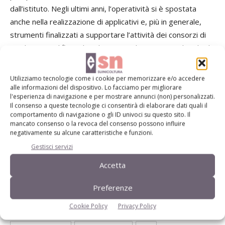
dall’istituto. Negli ultimi anni, l’operatività si è spostata
anche nella realizzazione di applicativi e, più in generale,
strumenti finalizzati a supportare l’attività dei consorzi di
tutela e semplificare le relazioni con le istituzioni. Il ruolo di
Ismea potrà ulteriormente accrescersi nei prossimi anni
anche a seguito delle novità che si prospettano con la
Utilizziamo tecnologie come i cookie per memorizzare e/o accedere
futura Pac, la Politica Agricola Comune.
alle informazioni del dispositivo. Lo facciamo per migliorare
l'esperienza di navigazione e per mostrare annunci (non) personalizzati.
Il consenso a queste tecnologie ci consentirà di elaborare dati quali il
comportamento di navigazione o gli ID univoci su questo sito. Il
mancato consenso o la revoca del consenso possono influire
negativamente su alcune caratteristiche e funzioni.
Gestisci servizi
TAG
aumento di produttività
bisogni consumatori
conquista nuovi mercati
filiera integrata
ig italiane
Accetta
PAC = politica agricola comune
Preferenze
Cookie Policy
Privacy Policy