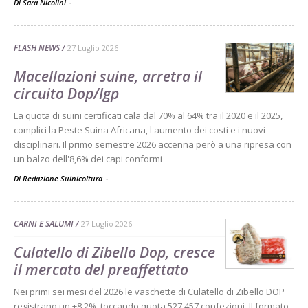
Di Sara Nicolini
-
FLASH NEWS
27 Luglio 2026
Macellazioni suine, arretra il
circuito Dop/Igp
La quota di suini certificati cala dal 70% al 64% tra il 2020 e il 2025,
complici la Peste Suina Africana, l'aumento dei costi e i nuovi
disciplinari. Il primo semestre 2026 accenna però a una ripresa con
un balzo dell'8,6% dei capi conformi
Di Redazione Suinicoltura
-
CARNI E SALUMI
27 Luglio 2026
Culatello di Zibello Dop, cresce
il mercato del preaffettato
Nei primi sei mesi del 2026 le vaschette di Culatello di Zibello DOP
registrano un +8,2%, toccando quota 527.457 confezioni. Il formato