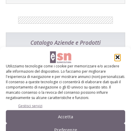
Catalogo Aziende e Prodotti
Un modo semplice per cercare un'azienda o un
prodotto!
Utilizziamo tecnologie come i cookie per memorizzare e/o accedere
Cerca adesso
alle informazioni del dispositivo. Lo facciamo per migliorare
l'esperienza di navigazione e per mostrare annunci (non) personalizzati.
Il consenso a queste tecnologie ci consentirà di elaborare dati quali il
comportamento di navigazione o gli ID univoci su questo sito. Il
mancato consenso o la revoca del consenso possono influire
negativamente su alcune caratteristiche e funzioni.
L'Esperto risponde
Gestisci servizi
I consigli di Terra e Vita agli agricoltori
Accetta
Cerca adesso
Preferenze