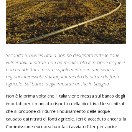
Secondo Bruxelles l’Italia non ha designato tutte le zone
vulnerabili ai nitrati, non ha monitorato le proprie acque e
non ha adottato misure supplementari in una serie di
regioni interessate dall’inquinamento da nitrati da fonti
agricole. Sul banco degli imputati anche la Spagna
Non è la prima volta che l’Italia viene messa sul banco degli
imputati per il mancato rispetto della direttiva Ue sui nitrati
che si propone di ridurre l’inquinamento delle acque
causato dai nitrati di fonti agricole. Ieri è accaduto ancora: la
Commissione europea ha infatti avviato l’iter per aprire