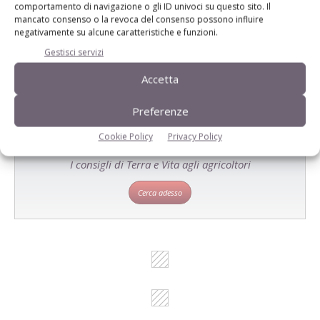
comportamento di navigazione o gli ID univoci su questo sito. Il
Un modo semplice per cercare un'azienda o un
mancato consenso o la revoca del consenso possono influire
prodotto!
negativamente su alcune caratteristiche e funzioni.
Gestisci servizi
Cerca adesso
Accetta
Preferenze
Cookie Policy
Privacy Policy
L'Esperto risponde
I consigli di Terra e Vita agli agricoltori
Cerca adesso