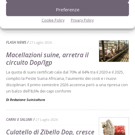
mercati internazionali al centro di Porkaméricas 2026. Il congresso
di Cartagena conferma la crescita della suinicoltura colombiana e
Preferenze
punta a rafforzarne competitività e export
Cookie Policy
Privacy Policy
Di Sara Nicolini
-
FLASH NEWS
27 Luglio 2026
Macellazioni suine, arretra il
circuito Dop/Igp
La quota di suini certificati cala dal 70% al 64% tra il 2020 e il 2025,
complici la Peste Suina Africana, l'aumento dei costi e i nuovi
disciplinari. Il primo semestre 2026 accenna però a una ripresa con
un balzo dell'8,6% dei capi conformi
Di Redazione Suinicoltura
-
CARNI E SALUMI
27 Luglio 2026
Culatello di Zibello Dop, cresce