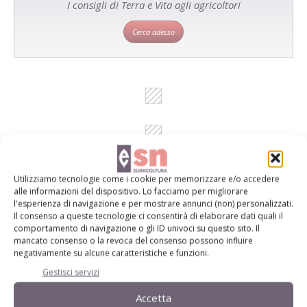
I consigli di Terra e Vita agli agricoltori
Cerca adesso
Utilizziamo tecnologie come i cookie per memorizzare e/o accedere
Dalla stessa categoria
alle informazioni del dispositivo. Lo facciamo per migliorare
l'esperienza di navigazione e per mostrare annunci (non) personalizzati.
Il consenso a queste tecnologie ci consentirà di elaborare dati quali il
FLASH NEWS
comportamento di navigazione o gli ID univoci su questo sito. Il
29 Luglio 2026
mancato consenso o la revoca del consenso possono influire
Porkaméricas 2026 a
negativamente su alcune caratteristiche e funzioni.
Cartagena: bilancio record
Gestisci servizi
Innovazione, intelligenza artificiale, sostenibilità e apertura ai
Accetta