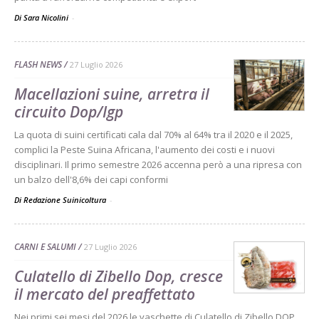
Di Sara Nicolini
-
FLASH NEWS
27 Luglio 2026
Macellazioni suine, arretra il
circuito Dop/Igp
La quota di suini certificati cala dal 70% al 64% tra il 2020 e il 2025,
complici la Peste Suina Africana, l'aumento dei costi e i nuovi
disciplinari. Il primo semestre 2026 accenna però a una ripresa con
un balzo dell'8,6% dei capi conformi
Di Redazione Suinicoltura
-
CARNI E SALUMI
27 Luglio 2026
Culatello di Zibello Dop, cresce
il mercato del preaffettato
Nei primi sei mesi del 2026 le vaschette di Culatello di Zibello DOP