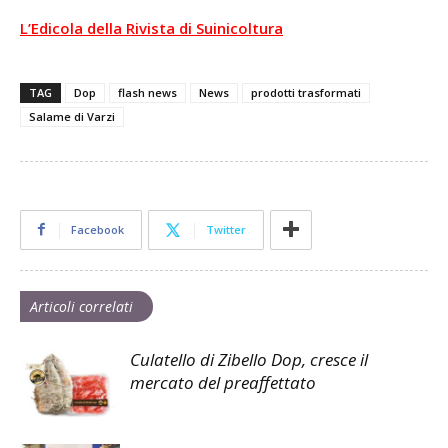
L’Edicola della Rivista di Suinicoltura
TAG
Dop
flash news
News
prodotti trasformati
Salame di Varzi
Facebook
Twitter
Articoli correlati
Culatello di Zibello Dop, cresce il
mercato del preaffettato