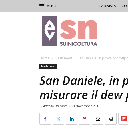
LA RIVISTA
CON
Rivista
di
Suinicoltura
Home
Flash news
San Daniele, in prova prototip
Flash news
San Daniele, in 
misurare il dew 
Di Adriano Del Fabro
-
20 Novembre 2015