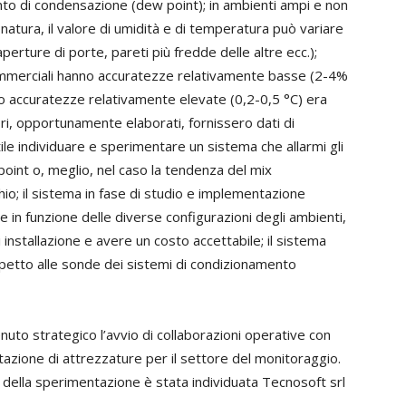
nto di condensazione (dew point); in ambienti ampi e non
natura, il valore di umidità e di temperatura può variare
perture di porte, pareti più fredde delle altre ecc.);
 commerciali hanno accuratezze relativamente basse (2-4%
o accuratezze relativamente elevate (0,2-0,5 °C) era
ori, opportunamente elaborati, fornissero dati di
ile individuare e sperimentare un sistema che allarmi gli
oint o, meglio, nel caso la tendenza del mix
chio; il sistema in fase di studio e implementazione
 in funzione delle diverse configurazioni degli ambienti,
 installazione e avere un costo accettabile; il sistema
petto alle sonde dei sistemi di condizionamento
tenuto strategico l’avvio di collaborazioni operative con
azione di attrezzature per il settore del monitoraggio.
 della sperimentazione è stata individuata Tecnosoft srl