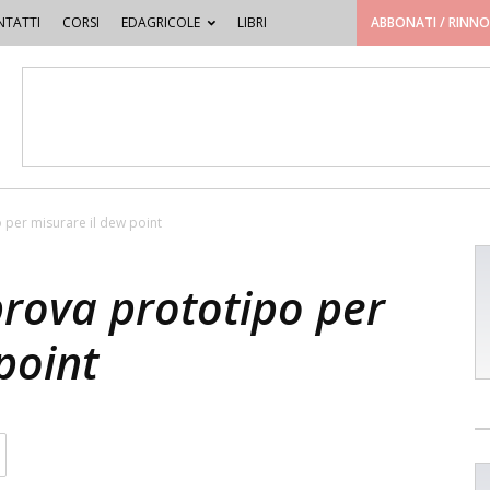
TATTI
CORSI
EDAGRICOLE
LIBRI
ABBONATI / RINN
o per misurare il dew point
prova prototipo per
point