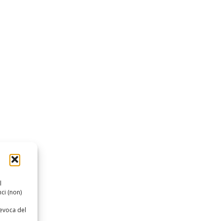
l
ci (non)
revoca del