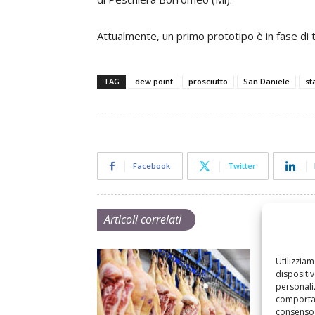
Attualmente, un primo prototipo è in fase di t
TAG
dew point
prosciutto
San Daniele
st
Facebook
Twitter
Articoli correlati
Utilizzia
dispositi
personaliz
comportam
consenso 