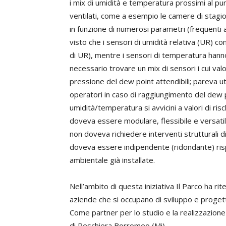
i mix di umidità e temperatura prossimi al pu
ventilati, come a esempio le camere di stagio
in funzione di numerosi parametri (frequenti a
visto che i sensori di umidità relativa (UR)
di UR), mentre i sensori di temperatura hann
necessario trovare un mix di sensori i cui val
pressione del dew point attendibili; pareva ut
operatori in caso di raggiungimento del dew p
umidità/temperatura si avvicini a valori di ris
doveva essere modulare, flessibile e versatile
non doveva richiedere interventi strutturali di
doveva essere indipendente (ridondante) ris
ambientale già installate.
Nell’ambito di questa iniziativa Il Parco ha ri
aziende che si occupano di sviluppo e progett
Come partner per lo studio e la realizzazione
di Peschiera Borromeo (Mi).