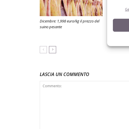
Ge
Dicembre: 1,998 euro/kg il prezzo del
Approvati i n
suino pesante
prosciutto d
veneto: per 
perfetta”, si
LASCIA UN COMMENTO