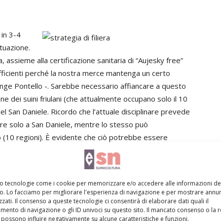
 in 3-4
tuazione.
a, assieme alla certificazione sanitaria di “Aujesky free”
sufficienti perché la nostra merce mantenga un certo
nge Pontello -. Sarebbe necessario affiancare a questo
one dei suini friulani (che attualmente occupano solo il 10
o del San Daniele. Ricordo che l’attuale disciplinare prevede
nare solo a San Daniele, mentre lo stesso può
o (10 regioni). È evidente che ciò potrebbe essere
er questo motivo auspico che, in futuro, ogni
 cosce friulane: sarebbe un premio, oltre che valore
fa parte e visto che, la Regione stessa, destina cospicui
mo tecnologie come i cookie per memorizzare e/o accedere alle informazioni de
zione del prosciutto Dop. Ma, soprattutto – conclude
vo. Lo facciamo per migliorare l'esperienza di navigazione e per mostrare annun
i rilancio che parta da un drastico snellimento
zati. Il consenso a queste tecnologie ci consentirà di elaborare dati quali il
ento di navigazione o gli ID univoci su questo sito. Il mancato consenso o la 
estimenti legati alle innovazioni aziendali, di chi avrà
possono influire negativamente su alcune caratteristiche e funzioni.