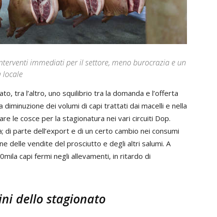
interventi immediati per il settore, meno burocrazia e un
 locale
 tra l’altro, uno squilibrio tra la domanda e l’offerta
la diminuzione dei volumi di capi trattati dai macelli e nella
care le cosce per la stagionatura nei vari circuiti Dop.
; di parte dell’export e di un certo cambio nei consumi
e delle vendite del prosciutto e degli altri salumi. A
00mila capi fermi negli allevamenti, in ritardo di
ni dello stagionato