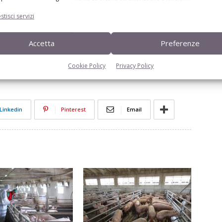
stisci servizi
avirus
emergenza covid
Friuli-Venezia Giulia
Accetta
Preferenze
Cookie Policy
Privacy Policy
Linkedin
Pinterest
Email