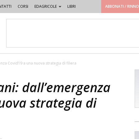
TATTI
CORSI
EDAGRICOLE
LIBRI
ABBONATI / RINN
genza Covid19 a una nuova strategia di filiera
lani: dall’emergenza
uova strategia di