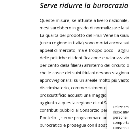
Serve ridurre la burocrazia
Queste misure, se attuate a livello nazionale,
mesi sarebbero in grado di normalizzare la si
La qualità del prodotto del Friuli Venezia Giuli
(unica regione in Italia) sono motivi ancora 
appeal di mercato, ma è troppo poco – aggiu
delle politiche di identificazione e valorizzazi
per cento della filiera) all’interno del circuit
che le cosce dei suini friulani devono stagio
approvvigionarsi su un areale molto più vast
discriminatorio, commercialmente parlando. P
prosciuttificio acquisti una maggiore quota di
aggiunto a questa regione di cui San Daniele 
Utilizzia
contributi pubblici al Consorzio per la promo
dispositi
Pontello -, serve programmare una strategia d
personaliz
comportam
burocratico e prosegua con il sostegno agli inv
consenso 