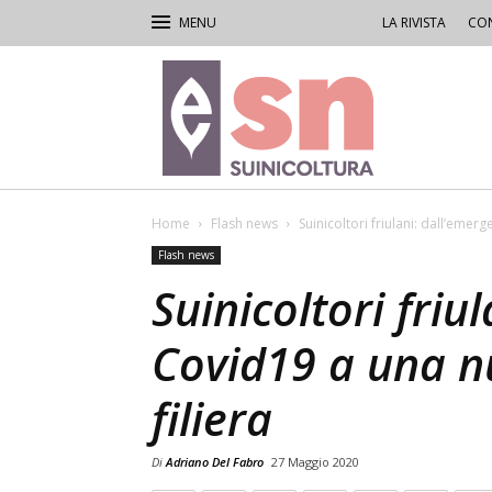
LA RIVISTA
CON
Rivista
di
Suinicoltura
Home
Flash news
Suinicoltori friulani: dall’emer
Flash news
Suinicoltori friu
Covid19 a una n
filiera
Di
Adriano Del Fabro
27 Maggio 2020