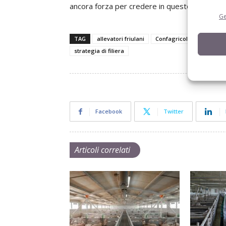
ancora forza per credere in questo settore».
Ge
TAG
allevatori friulani
Confagricoltura
coron
strategia di filiera
Facebook
Twitter
Articoli correlati