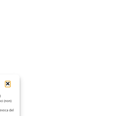
l
ci (non)
revoca del