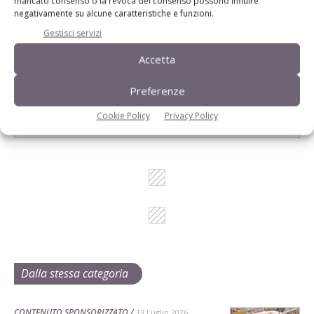
mancato consenso o la revoca del consenso possono influire
negativamente su alcune caratteristiche e funzioni.
Gestisci servizi
Accetta
L'Esperto risponde
I consigli di Terra e Vita agli agricoltori
Preferenze
Cerca adesso
Cookie Policy
Privacy Policy
Dalla stessa categoria
CONTENUTO SPONSORIZZATO
13 Luglio 2026