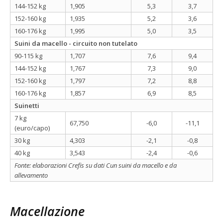
144-152 kg
1,905
5,3
3,7
152-160 kg
1,935
5,2
3,6
160-176 kg
1,995
5,0
3,5
Suini da macello - circuito non tutelato
90-115 kg
1,707
7,6
9,4
144-152 kg
1,767
7,3
9,0
152-160 kg
1,797
7,2
8,8
160-176 kg
1,857
6,9
8,5
Suinetti
7 kg
67,750
-6,0
-11,1
(euro/capo)
30 kg
4,303
-2,1
-0,8
40 kg
3,543
-2,4
-0,6
Fonte: elaborazioni Crefis su dati Cun suini da macello e da
allevamento
Macellazione