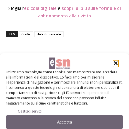
Sfoglia l’
edicola digitale
e
scopri di più sulle formule di
abbonamento alla rivista
TAG
Crefis
dati di mercato
Facebook
Twitter
Utilizziamo tecnologie come i cookie per memorizzare e/o accedere
alle informazioni del dispositivo. Lo facciamo per migliorare
l'esperienza di navigazione e per mostrare annunci (non) personalizzati.
Il consenso a queste tecnologie ci consentirà di elaborare dati quali il
Articoli correlati
comportamento di navigazione o gli ID univoci su questo sito. Il
mancato consenso o la revoca del consenso possono influire
negativamente su alcune caratteristiche e funzioni.
Maggio: 1,568 euro/kg il prezzo del
suino pesante
Gestisci servizi
Accetta