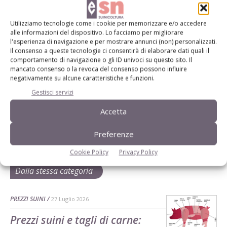
L'Esperto risponde
Utilizziamo tecnologie come i cookie per memorizzare e/o accedere
alle informazioni del dispositivo. Lo facciamo per migliorare
I consigli di Terra e Vita agli agricoltori
l'esperienza di navigazione e per mostrare annunci (non) personalizzati.
Il consenso a queste tecnologie ci consentirà di elaborare dati quali il
Cerca adesso
comportamento di navigazione o gli ID univoci su questo sito. Il
mancato consenso o la revoca del consenso possono influire
negativamente su alcune caratteristiche e funzioni.
Gestisci servizi
Accetta
Preferenze
Cookie Policy
Privacy Policy
Dalla stessa categoria
PREZZI SUINI
27 Luglio 2026
Prezzi suini e tagli di carne: