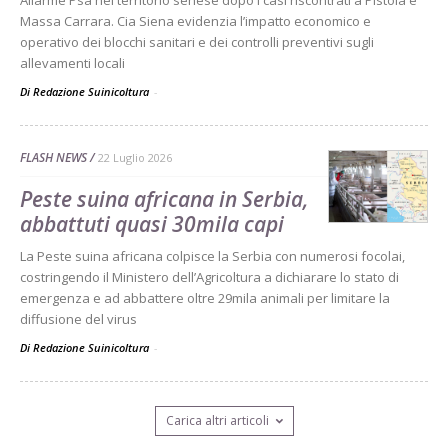
Allarme Psa nel territorio senese dopo i casi riscontrati a Pistoia e
Massa Carrara. Cia Siena evidenzia l’impatto economico e
operativo dei blocchi sanitari e dei controlli preventivi sugli
allevamenti locali
Di Redazione Suinicoltura
-
FLASH NEWS
22 Luglio 2026
Peste suina africana in Serbia,
abbattuti quasi 30mila capi
La Peste suina africana colpisce la Serbia con numerosi focolai,
costringendo il Ministero dell’Agricoltura a dichiarare lo stato di
emergenza e ad abbattere oltre 29mila animali per limitare la
diffusione del virus
Di Redazione Suinicoltura
-
Carica altri articoli