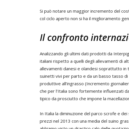
Si può notare un maggior incremento del costo
col ciclo aperto non si ha il miglioramento gen
Il confronto internaz
Analizzando gli ultimi dati prodotti da Interpi
italiani rispetto a quelli degli allevamenti di a
allevamenti danesi e olandesi soprattutto in t
suinetti vivi per parto e da un basso tasso di 
produttive all’ingrasso (Incremento giornalie
che per l’Italia sono fortemente influenzati d
tipico da prosciutto che impone la macellazio
In Italia la diminuzione del parco scrofe e dei
prezzi nel 2013 con una media del suino gras
abbiamo visto un drastico calo delle quotazio