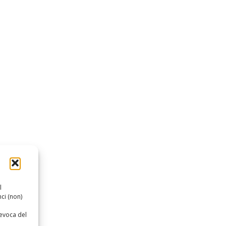
l
ci (non)
revoca del