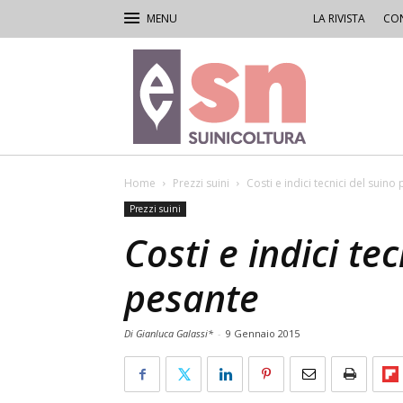
LA RIVISTA
CON
Rivista
di
Suinicoltura
Home
Prezzi suini
Costi e indici tecnici del suino
Prezzi suini
Costi e indici tec
pesante
Di Gianluca Galassi*
-
9 Gennaio 2015