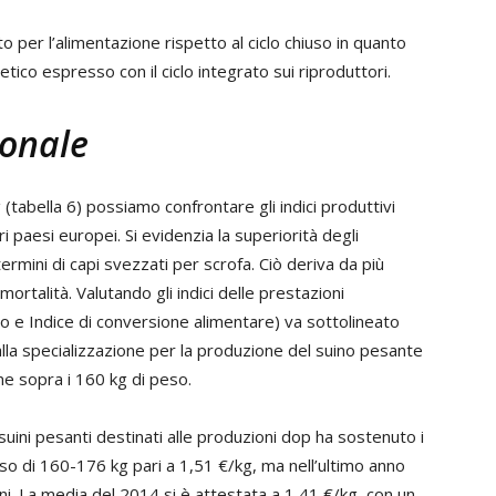
 per l’alimentazione rispetto al ciclo chiuso in quanto
etico espresso con il ciclo integrato sui riproduttori.
ionale
g (tabella 6) possiamo confrontare gli indici produttivi
ltri paesi europei. Si evidenzia la superiorità degli
ermini di capi svezzati per scrofa. Ciò deriva da più
mortalità. Valutando gli indici delle prestazioni
ro e Indice di conversione alimentare) va sottolineato
alla specializzazione per la produzione del suino pesante
ne sopra i 160 kg di peso.
 suini pesanti destinati alle produzioni dop ha sostenuto i
so di 160-176 kg pari a 1,51 €/kg, ma nell’ultimo anno
ni. La media del 2014 si è attestata a 1,41 €/kg, con un