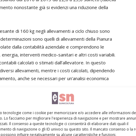
ramento nonostante già si evidenzi una riduzione della
pesante di 160 kg negli allevamenti a ciclo chiuso sono
le determinazioni sono quelli di allevamenti della Pianura
polate dalla contabilità aziendale e comprendono le
nergia, interventi medico-sanitari e altri costi variabili.
tabili calcolati o stimati dall’allevatore. In questo
 diversi allevamenti, mentre i costi calcolati, dipendendo
levamento, anche se necessari per un’analisi economica
 (tabella 3) si nota che i costi di produzione nel 2013
recedente, portandosi a 244,8 €/capo, pari a 1,53 € per
mo tecnologie come i cookie per memorizzare e/o accedere alle informazioni de
o è dovuto al maggior numero di suinetti svezzati per
vo. Lo facciamo per migliorare l'esperienza di navigazione e per mostrare annun
zati. Il consenso a queste tecnologie ci consentirà di elaborare dati quali il
 riproduttori, una maggiore attenzione ai calori e una
ento di navigazione o gli ID univoci su questo sito. Il mancato consenso o la 
possono influire negativamente su alcune caratteristiche e funzioni.