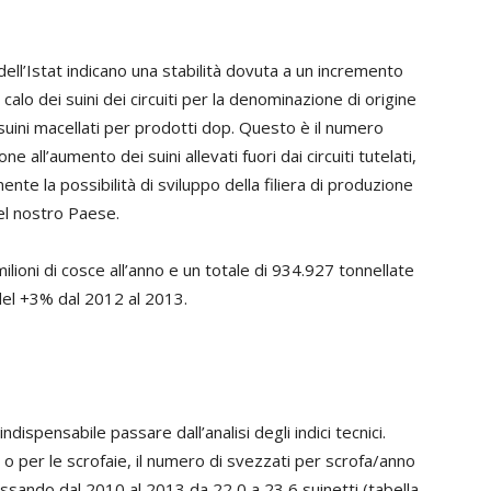
dell’Istat indicano una stabilità dovuta a un incremento
alo dei suini dei circuiti per la denominazione di origine
i suini macellati per prodotti dop. Questo è il numero
e all’aumento dei suini allevati fuori dai circuiti tutelati,
e la possibilità di sviluppo della filiera di produzione
el nostro Paese.
lioni di cosce all’anno e un totale di 934.927 tonnellate
del +3% dal 2012 al 2013.
ndispensabile passare dall’analisi degli indici tecnici.
o o per le scrofaie, il numero di svezzati per scrofa/anno
ssando dal 2010 al 2013 da 22,0 a 23,6 suinetti (tabella