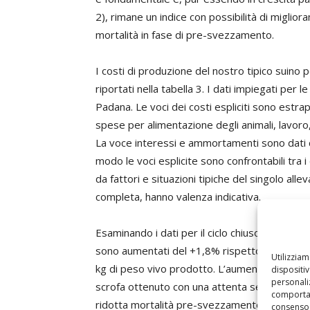
2), rimane un indice con possibilità di miglio
mortalità in fase di pre-svezzamento.
I costi di produzione del nostro tipico suino 
riportati nella tabella 3. I dati impiegati per 
Padana. Le voci dei costi espliciti sono estra
spese per alimentazione degli animali, lavoro, e
La voce interessi e ammortamenti sono dati con
modo le voci esplicite sono confrontabili tra i
da fattori e situazioni tipiche del singolo al
completa, hanno valenza indicativa.
Esaminando i dati per il ciclo chiuso integrato
sono aumentati del +1,8% rispetto all’anno p
Utilizzia
kg di peso vivo prodotto. L’aumento contenut
dispositi
personaliz
scrofa ottenuto con una attenta selezione dei
comportam
ridotta mortalità pre-svezzamento.
consenso 