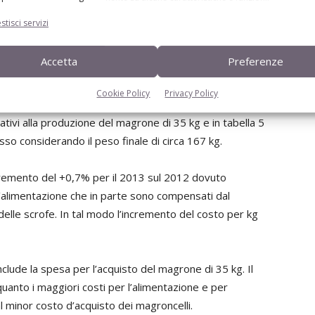
stisci servizi
za della selezione dei riproduttori e dell’attenzione da
e scrofaie consente così di contenere il costo del lavoro e
Accetta
Preferenze
Cookie Policy
Privacy Policy
to, cioè gli allevamenti che producono una sola parte del
elativi alla produzione del magrone di 35 kg e in tabella 5
asso considerando il peso finale di circa 167 kg.
ncremento del +0,7% per il 2013 sul 2012 dovuto
’alimentazione che in parte sono compensati dal
delle scrofe. In tal modo l’incremento del costo per kg
nclude la spesa per l’acquisto del magrone di 35 kg. Il
 quanto i maggiori costi per l’alimentazione e per
minor costo d’acquisto dei magroncelli.