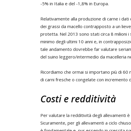
-5% in Italia e del -1,8% in Europa.
Relativamente alla produzione di carne i dati 
dei grassi da macello contrapposto a un lieve c
protetta. Nel 2013 sono stati circa 8 milioni 
minimo degli ultimi 10 anni e, in contrapposizion
tale andamento dovrebbe far valutare seriament
del suino leggero/intermedio da macelleria n
Ricordiamo che ormai si importano più di 60 mi
di carni fresche o congelate con incremento 
Costi e redditività
Per valutare la redditività degli allevamenti è i
Sicuramente, per gli allevamenti a ciclo chius
è fondamentale e, pur essendo in crescita pa