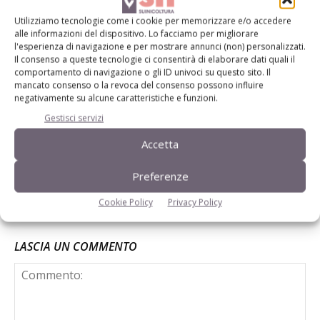
vision
Utilizziamo tecnologie come i cookie per memorizzare e/o accedere
alle informazioni del dispositivo. Lo facciamo per migliorare
l'esperienza di navigazione e per mostrare annunci (non) personalizzati.
Rilevare i morsicatori monitorando i
Il consenso a queste tecnologie ci consentirà di elaborare dati quali il
comportamento di navigazione o gli ID univoci su questo sito. Il
versi
mancato consenso o la revoca del consenso possono influire
negativamente su alcune caratteristiche e funzioni.
Gestisci servizi
Cynomys: sostenibilità e benessere
animale
Accetta
Preferenze
Cookie Policy
Privacy Policy
LASCIA UN COMMENTO