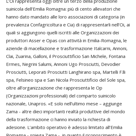
L’Oi rappresenta oggi oltre un terzo della produzione
suinicola dell’Emilia Romagna: più di cento allevatori che
hanno dato mandato alle loro associazioni di categoria (in
prevalenza Confagricoltura e Cia) di rappresentarli nell’Oi, ai
quali si aggiungono quelli iscritti alle Organizzazioni dei
produttori Asser e Opas con attività in Emilia-Romagna, le
aziende di macellazione e trasformazione Italcarni, Annoni,
Clai, Zuarina, Galloni, il Prosciuttificio San Michele, Fontana
Ermes, Negrini Salumi, Annoni Ugo Prosciutti, Devodier
Prosciutti, Leporati Prosciutti Langhirano spa, Martelli F.lli
spa, Felsineo spa e San Nicola Prosciuttificio del Sole spa,
oltre all’organizzazione che rappresenta le Op
(Organizzazioni professionali) del comparto suinicolo
nazionale, Unapros. «E solo nell’ultimo mese – aggiunge
Zama - altre dieci importanti realtà produttive del mondo
della trasformazione ci hanno inviato la richiesta di
adesione. L’ambito operativo è adesso limitato all’Emilia
Romagna - spiega Zama -, in quanto il riconoscimento è